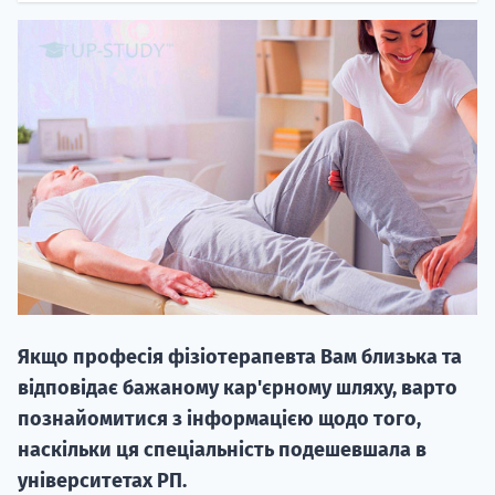
НАБІР ВІД
вступ на о
Курс
підготовк
Якщо професія фізіотерапевта Вам близька та
П
відповідає бажаному кар'єрному шляху, варто
познайомитися з інформацією щодо того,
Супро
наскільки ця спеціальність подешевшала в
університетах РП.