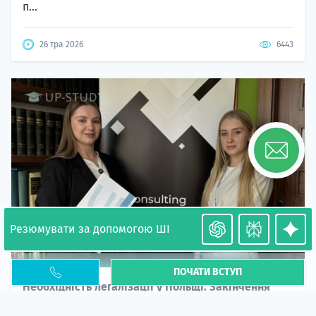
п...
26 тра 2026
6443
Резюмувати за допомогою ШІ
ПОЧАТИ ВСТУП
Необхідність легалізації у Польщі. Закінчення
PESEL UKR