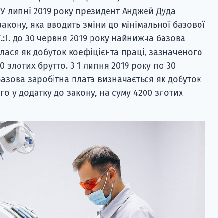
 У липні 2019 року президент Анджей Дуда
акону, яка вводить зміни до мінімальної базової
7.:1. до 30 червня 2019 року найнижча базова
лася як добуток коефіцієнта праці, зазначеного
00 злотих брутто. З 1 липня 2019 року по 30
азова заробітна плата визначається як добуток
го у додатку до закону, на суму 4200 злотих