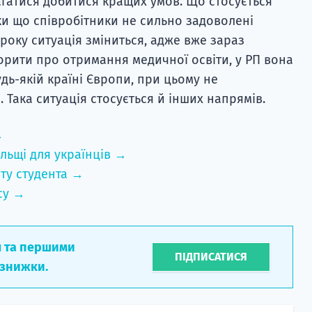
агатися добитися кращих умов. Що стосується
и що співробітники не сильно задоволені
 року ситуація зміниться, адже вже зараз
орити про отримання медичної освіти, у РП вона
дь-якій країні Європи, при цьому не
. Така ситуація стосується й інших напрямів.
→
льщі для українців →
ту студента →
су →
л та першими
ПІДПИСАТИСЯ
 знижки.