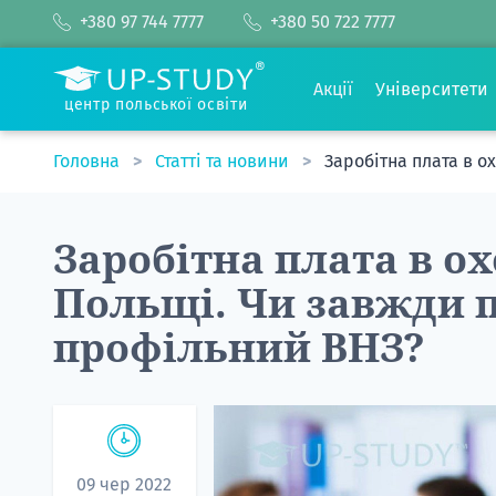
+380 97 744 7777
+380 50 722 7777
Акції
Університети
центр польської освіти
Головна
Статті та новини
Заробітна плата в о
Заробітна плата в ох
Польщі. Чи завжди п
профільний ВНЗ?
09 чер 2022