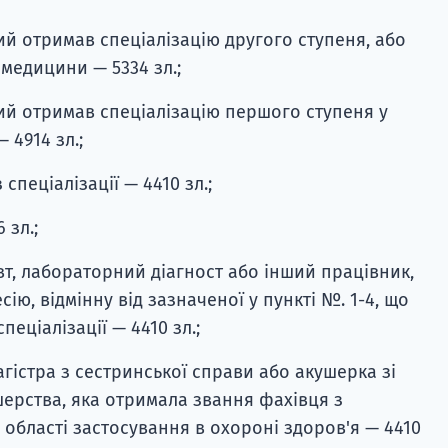
кий отримав спеціалізацію другого ступеня, або
 медицини — 5334 зл.;
кий отримав спеціалізацію першого ступеня у
 4914 зл.;
спеціалізації — 4410 зл.;
 зл.;
т, лабораторний діагност або інший працівник,
ю, відмінну від зазначеної у пункті №. 1-4, що
пеціалізації — 4410 зл.;
агістра з сестринської справи або акушерка зі
шерства, яка отримала звання фахівця з
 області застосування в охороні здоров'я — 4410