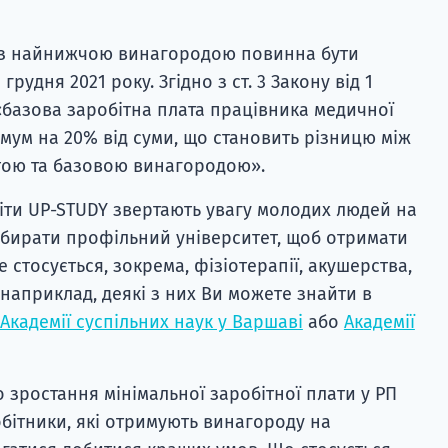
в з найнижчою винагородою повинна бути
рудня 2021 року. Згідно з ст. 3 Закону від 1
) «базова заробітна плата працівника медичної
імум на 20% від суми, що становить різницю між
ою та базовою винагородою».
віти UP-STUDY звертають увагу молодих людей на
ибирати профільний університет, щоб отримати
 стосується, зокрема, фізіотерапії, акушерства,
 наприклад, деякі з них Ви можете знайти в
Академії суспільних наук у Варшаві
або
Академії
 зростання мінімальної заробітної плати у РП
обітники, які отримують винагороду на