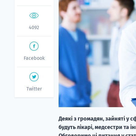
4092
Facebook
Twitter
Деякі з громадян, зайняті у с
будуть лікарі, медсестри та і
Обговоримо ці питання у стат