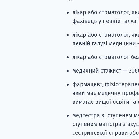
лікар або стоматолог, я
фахівець у певній галузі
лікар або стоматолог, я
певній галузі медицини —
лікар або стоматолог без 
медичний стажист — 3066
фармацевт, фізіотерапев
який має медичну професі
вимагає вищої освіти та с
медсестра зі ступенем м
ступенем магістра з аку
сестринської справи або