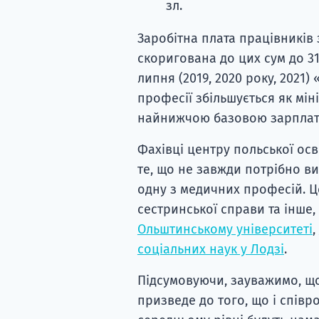
зл.
Заробітна плата працівникі
скоригована до цих сум до 31 г
липня (2019, 2020 року, 2021
професії збільшується як мін
найнижчою базовою зарплат
Фахівці центру польської ос
те, що не завжди потрібно в
одну з медичних професій. Це
сестринської справи та інше,
Ольштинському університеті
,
соціальних наук у Лодзі
.
Підсумовуючи, зауважимо, що
призведе до того, що і співр