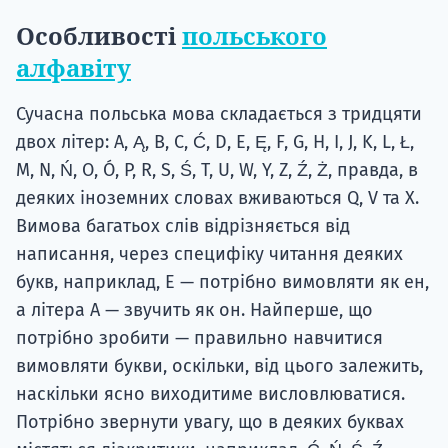
Особливості
польського
алфавіту
Сучасна польська мова складається з тридцяти
двох літер: A, Ą, B, C, Ć, D, E, Ę, F, G, H, I, J, K, L, Ł,
M, N, Ń, O, Ó, P, R, S, Ś, T, U, W, Y, Z, Ź, Ż, правда, в
деяких іноземних словах вживаються Q, V та X.
Вимова багатьох слів відрізняється від
написання, через специфіку читання деяких
букв, наприклад, Е — потрібно вимовляти як ен,
а літера А — звучить як он. Найперше, що
потрібно зробити — правильно навчитися
вимовляти букви, оскільки, від цього залежить,
наскільки ясно виходитиме висловлюватися.
Потрібно звернути увагу, що в деяких буквах