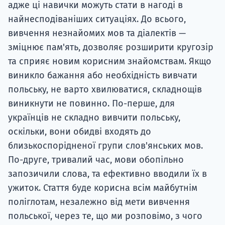
адже ці навички можуть стати в нагоді в
найнесподіваніших ситуаціях. До всього,
вивчення незнайомих мов та діалектів —
зміцнює пам'ять, дозволяє розширити кругозір
та сприяє новим корисним знайомствам. Якщо
виникло бажання або необхідність вивчати
польську, не варто хвилюватися, складнощів
виникнути не повинно. По-перше, для
українців не складно вивчити польську,
оскільки, вони обидві входять до
близькоспорідненої групи слов'янських мов.
По-друге, тривалий час, мови обопільно
запозичили слова, та ефективно вводили їх в
ужиток. Стаття буде корисна всім майбутнім
поліглотам, незалежно від мети вивчення
польської, через те, що ми розповімо, з чого