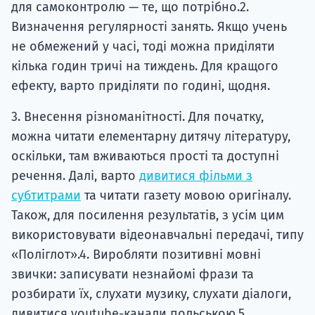
для самоконтролю — те, що потрібно.2.
Визначення регулярності занять. Якщо учень
не обмежений у часі, тоді можна приділяти
кілька годин тричі на тиждень. Для кращого
ефекту, варто приділяти по годині, щодня.
3. Внесення різноманітності. Для початку,
можна читати елементарну дитячу літературу,
оскільки, там вживаються прості та доступні
речення. Далі, варто
дивитися фільми з
субтитрами
та читати газету мовою оригіналу.
Також, для посилення результатів, з усім цим
використовувати відеонавчальні передачі, типу
«Поліглот».4. Виробляти позитивні мовні
звички: записувати незнайомі фрази та
розбирати їх, слухати музику, слухати діалоги,
дивитися youtube-канали польською.5.