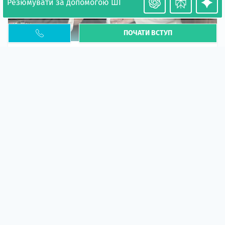
Резюмувати за допомогою ШІ
ПОЧАТИ ВСТУП
Необхідність легалізації у Польщі. Закінчення
PESEL UKR
Стаття
У 2026 році почастішали випадки депортації
українців через проблеми з легальним статусом....
10 кві 2026
5672
центр польської освіти