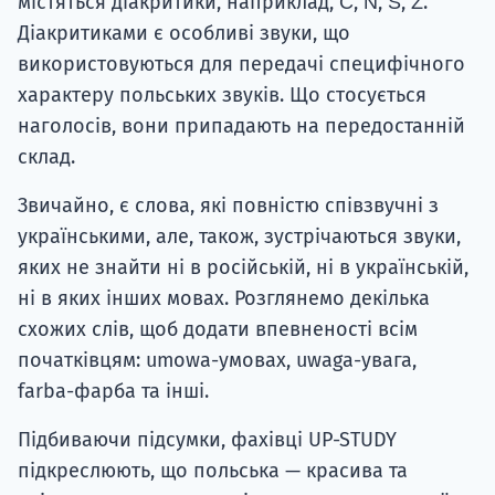
містяться діакритики, наприклад, Ć, Ń, Ś, Ź.
Діакритиками є особливі звуки, що
використовуються для передачі специфічного
характеру польських звуків. Що стосується
наголосів, вони припадають на передостанній
склад.
Звичайно, є слова, які повністю співзвучні з
українськими, але, також, зустрічаються звуки,
яких не знайти ні в російській, ні в українській,
ні в яких інших мовах. Розглянемо декілька
схожих слів, щоб додати впевненості всім
початківцям: umowa-умовах, uwaga-увага,
farba-фарба та інші.
Підбиваючи підсумки, фахівці UP-STUDY
підкреслюють, що польська — красива та