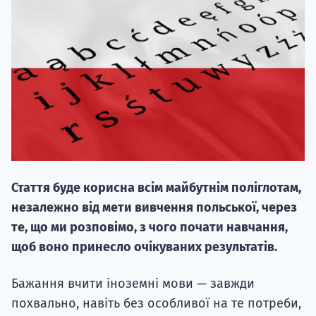
20.09
"Навчання 
НАБІР ВІД
Стаття буде корисна всім майбутнім поліглотам,
вступ на о
незалежно від мети вивчення польської, через
Курс
те, що ми розповімо, з чого почати навчання,
підготовк
щоб воно принесло очікуваних результатів.
П
Бажання вчити іноземні мови — завжди
похвально, навіть без особливої ​​на те потреби,
Супро