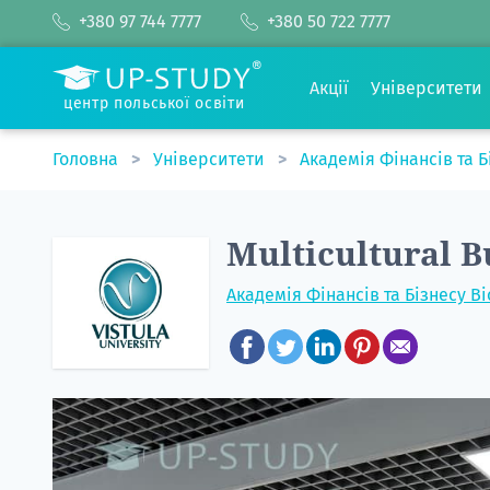
+380 97 744 7777
+380 50 722 7777
Акції
Університети
центр польської освіти
Головна
Університети
Академія Фінансів та Б
Multicultural B
Академія Фінансів та Бізнесу Ві