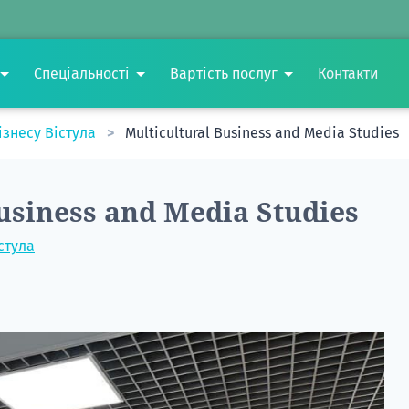
Спеціальності
Вартість послуг
Контакти
ізнесу Вістула
Multicultural Business and Media Studies
usiness and Media Studies
стула