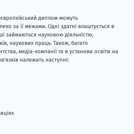
й європейський диплом можуть
леко за її межами. Одні здатні влаштується в
інші займаються науковою діяльністю,
в, наукових праць. Також, багато
ства, медіа-компанії та в установи освіти на
'язків належать наступні:
диціях