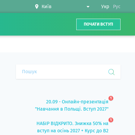
Укр
Рус
ПОЧАТИ ВСТУП
1
20.09 - Онлайн-презентація
"Навчання в Польщі. Вступ 2027"
1
НАБІР ВІДКРИТО. Знижка 50% на
вступ на осінь 2027 + Курс до B2