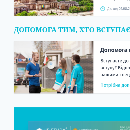
Діє від 01.08.
ДОПОМОГА ТИМ, ХТО ВСТУПА
Допомога 
Вступаєте до
вступу? Відп
нашими спеці
Потрібна доп