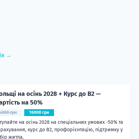
ів →
ольщі на осінь 2028 + Курс до B2 —
артість на 50%
4900 грн
16900 грн
тупайте на осінь 2028 на спеціальних умових -50% та
рахування, курс до B2, профорієнтацію, підтримку у
бір житла.