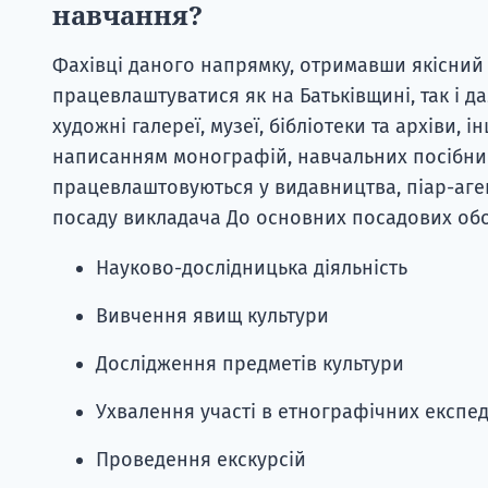
навчання?
Фахівці даного напрямку, отримавши якісни
працевлаштуватися як на Батьківщині, так і да
художні галереї, музеї, бібліотеки та архіви, 
написанням монографій, навчальних посібникі
працевлаштовуються у видавництва, піар-агент
посаду викладача До основних посадових обов
Науково-дослідницька діяльність
Вивчення явищ культури
Дослідження предметів культури
Ухвалення участі в етнографічних експе
Проведення екскурсій