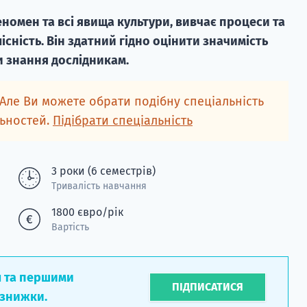
номен та всі явища культури, вивчає процеси та
лісність. Він здатний гідно оцінити значимість
и знання дослідникам.
 Але Ви можете обрати подібну спеціальність
льностей.
Підібрати спеціальність
3 роки (6 семестрів)
Тривалість навчання
1800 євро/рік
Вартість
л та першими
ПІДПИСАТИСЯ
 знижки.