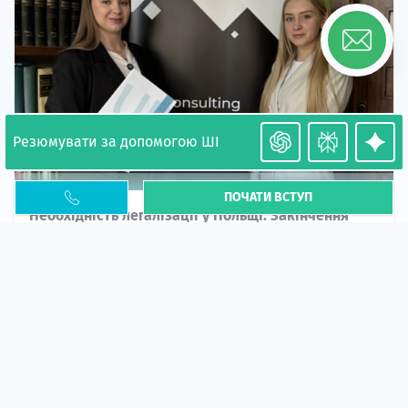
Резюмувати за допомогою ШІ
ПОЧАТИ ВСТУП
Необхідність легалізації у Польщі. Закінчення
PESEL UKR
Стаття
У 2026 році почастішали випадки депортації
українців через проблеми з легальним статусом....
10 кві 2026
5664