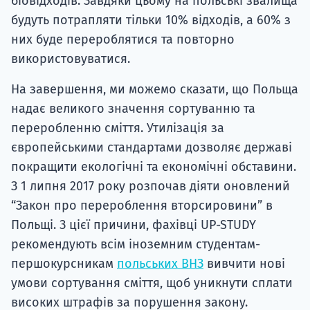
біовідходів. Завдяки цьому на польські звалища
будуть потрапляти тільки 10% відходів, а 60% з
них буде перероблятися та повторно
використовуватися.
На завершення, ми можемо сказати, що Польща
надає великого значення сортуванню та
переробленню сміття. Утилізація за
європейськими стандартами дозволяє державі
покращити екологічні та економічні обставини.
З 1 липня 2017 року розпочав діяти оновлений
“Закон про перероблення вторсировини” в
Польщі. З цієї причини, фахівці UP-STUDY
рекомендують всім іноземним студентам-
першокурсникам
польських ВНЗ
вивчити нові
умови сортування сміття, щоб уникнути сплати
високих штрафів за порушення закону.