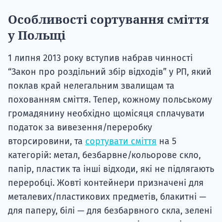
Особливості сортування сміття
у Польщі
1 липня 2013 року вступив набрав чинності
“Закон про роздільний збір відходів” у РП, який
поклав край нелегальним звалищам та
похованням сміття. Тепер, кожному польському
громадянину необхідно щомісяця сплачувати
податок за вивезення/переробку
вторсировини, та
сортувати сміття
на 5
категорій: метал, безбарвне/кольорове скло,
папір, пластик та інші відходи, які не підлягають
переробці. Жовті контейнери призначені для
металевих/пластикових предметів, блакитні —
для паперу, білі — для безбарвного скла, зелені