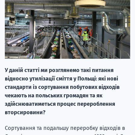
НАБІР ВІД
вступ на о
У даній статті ми розглянемо такі питання
Курс
відносно утилізації сміття у Польщі: які нові
підготовк
стандарти із сортування побутових відходів
чекають на польських громадян та як
П
здійснюватиметься процес перероблення
Супро
вторсировини?
Сортування та подальшу переробку відходів в