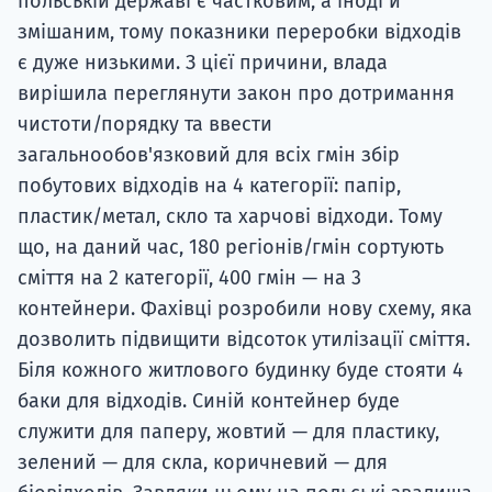
польській державі є частковим, а іноді й
змішаним, тому показники переробки відходів
є дуже низькими. З цієї причини, влада
вирішила переглянути закон про дотримання
чистоти/порядку та ввести
загальнообов'язковий для всіх гмін збір
побутових відходів на 4 категорії: папір,
пластик/метал, скло та харчові відходи. Тому
що, на даний час, 180 регіонів/гмін сортують
сміття на 2 категорії, 400 гмін — на 3
контейнери. Фахівці розробили нову схему, яка
дозволить підвищити відсоток утилізації сміття.
Біля кожного житлового будинку буде стояти 4
баки для відходів. Синій контейнер буде
служити для паперу, жовтий — для пластику,
зелений — для скла, коричневий — для