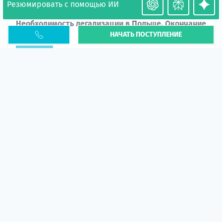
Резюмировать с помощью ИИ
Необходимость легализации в Польше. Окончание
НАЧАТЬ ПОСТУПЛЕНИЕ
PESEL UKR
Статья
В 2026 году участились случаи депортации
украинцев из-за проблем с легальным статусом.
Поэ...
10 апр 2026
5669
центр польского образования