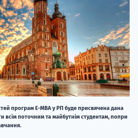
тей програм E-MBA у РП буде присвячена дана
ати всім поточним та майбутнім студентам, попри
авчання.