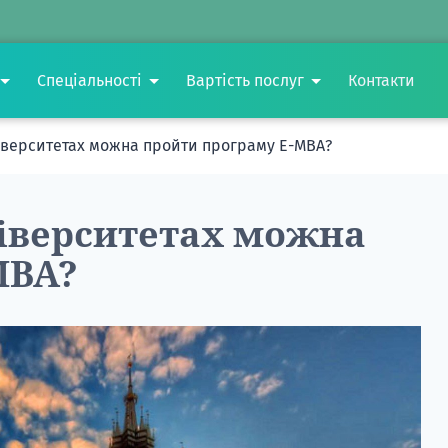
Спеціальності
Вартість послуг
Контакти
ніверситетах можна пройти програму E-MBA?
ніверситетах можна
MBA?