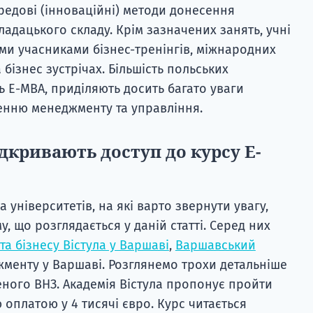
редові (інноваційні) методи донесення
ладацького складу. Крім зазначених занять, учні
ми учасниками бізнес-тренінгів, міжнародних
 бізнес зустрічах. Більшість польських
ь E-MBA, приділяють досить багато уваги
енню менеджменту та управління.
дкривають доступ до курсу E-
ка університетів, на які варто звернути увагу,
, що розглядається у даній статті. Серед них
та бізнесу Вістула у Варшаві
,
Варшавський
жменту у Варшаві. Розглянемо трохи детальніше
ного ВНЗ. Академія Вістула пропонує пройти
оплатою у 4 тисячі євро. Курс читається