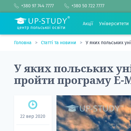
+380 97 744 7777
+380 50 722 7777
Акції
Університети
центр польської освіти
Головна
Статті та новини
У яких польських у
У яких польських у
пройти програму E-
22 вер 2020