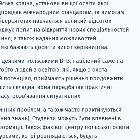
ька країна, установи вищої освіти якої
дповідає міжнародним стандартам, та вимогам
ніверситетах навчається великий відсоток
джує попит на відкриття нових спеціальностей
ання, а також надання можливостей
які бажають досягти висот керівництва.
 деякими польськими ВНЗ, націлений саме на
обто людей з освітою, які, якщо э охота
ій потенціал, приймають рішення продовжити
осить складна, вона передбачає практичні
часу, розв'язання ситуативних
чинних проблем, а також часто практикуються
ння знань). Студенти можуть бути впевнені в
ормації. Також фахівці центру польської освіти
урсами, котрі розглядаються, будуть