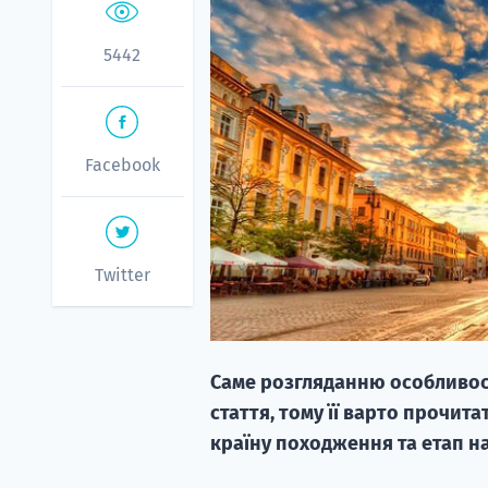
5442
Facebook
Twitter
Саме розгляданню особливос
стаття, тому її варто прочит
країну походження та етап н