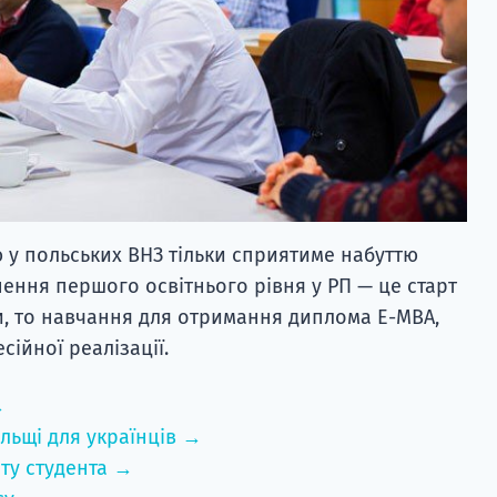
у польських ВНЗ тільки сприятиме набуттю
нення першого освітнього рівня у РП — це старт
и, то навчання для отримання диплома E-MBA,
ійної реалізації.
→
льщі для українців →
ту студента →