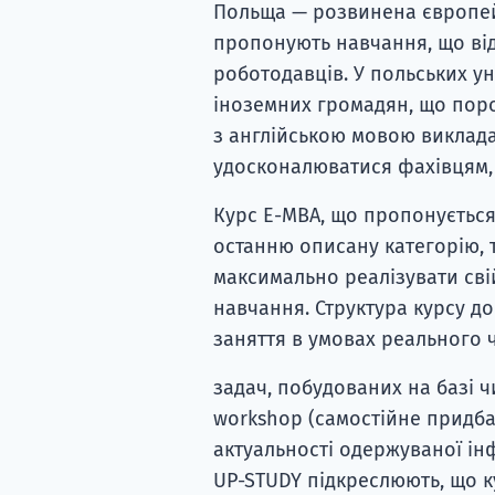
Польща — розвинена європейс
пропонують навчання, що ві
роботодавців. У польських у
іноземних громадян, що поро
з англійською мовою виклад
удосконалюватися фахівцям, 
Курс E-MBA, що пропонується
останню описану категорію, т
максимально реалізувати св
навчання. Структура курсу д
заняття в умовах реального 
задач, побудованих на базі 
workshop (самостійне придба
актуальності одержуваної інф
UP-STUDY підкреслюють, що к