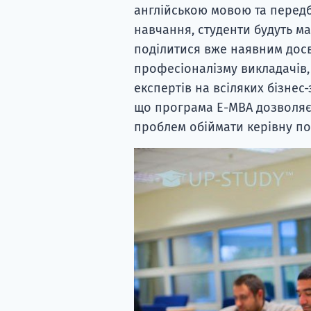
англійською мовою та передб
навчання, студенти будуть м
поділитися вже наявним досв
професіоналізму викладачів,
експертів на всіляких бізнес-
що програма E-MBA дозволяє 
проблем обіймати керівну по