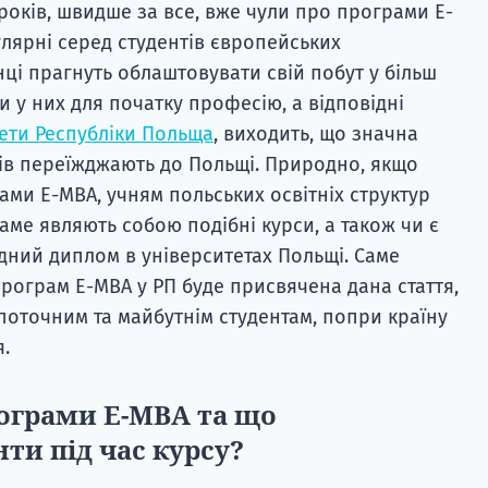
років, швидше за все, вже чули про програми E-
улярні серед студентів європейських
їнці прагнуть облаштовувати свій побут у більш
и у них для початку професію, а відповідні
ети Республіки Польща
, виходить, що значна
ів переїжджають до Польщі. Природно, якщо
ами E-MBA, учням польських освітніх структур
аме являють собою подібні курси, а також чи є
дний диплом в університетах Польщі. Саме
ограм E-MBA у РП буде присвячена дана стаття,
 поточним та майбутнім студентам, попри країну
.
рограми E-MBA та що
ти під час курсу?