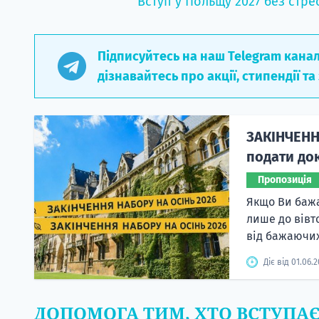
Вступ у Польщу 2027 без стре
Підписуйтесь на наш Telegram кана
дізнавайтесь про акції, стипендії та
ЗАКІНЧЕНН
подати док
Пропозиція
Якщо Ви бажа
лише до вівт
від бажаючих
Діє від 01.06.
ДОПОМОГА ТИМ, ХТО ВСТУПА