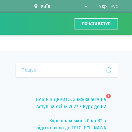
Укр
Рус
ПОЧАТИ ВСТУП
1
НАБІР ВІДКРИТО. Знижка 50% на
вступ на осінь 2027 + Курс до B2
Курс польської з 0 до B2 з
підготовкою до TELC, ECL, NAWA