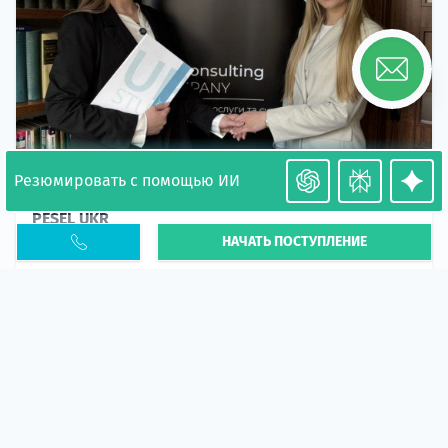
Резюмировать с помощью ИИ
Необходимость легализации в Польше. Окончание
PESEL UKR
НАЧАТЬ ПОСТУПЛЕНИЕ
Статья
В 2026 году участились случаи депортации
украинцев из-за проблем с легальным статусом.
Поэ...
10 апр 2026
5673