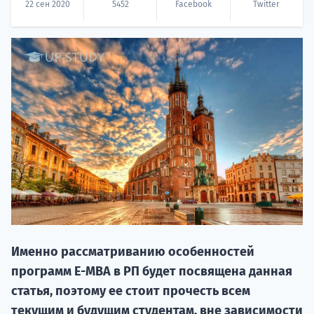
22 сен 2020
5452
Facebook
Twitter
20.09 
НАБОР О
поступление
Именно рассматриванию особенностей
программ E-MBA в РП будет посвящена данная
статья, поэтому ее стоит прочесть всем
Курс
текущим и будущим студентам, вне зависимости