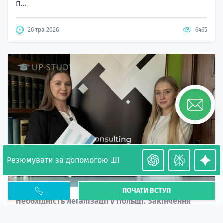
п...
26 тра 2026
6465
Резюмувати за допомогою ШІ
ПОЧАТИ ВСТУП
Необхідність легалізації у Польщі. Закінчення
PESEL UKR