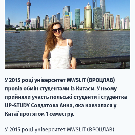
20.09
"Навчання 
НАБІР ВІД
У 2015 році університет MWSLIT (ВРОЦЛАВ)
вступ на о
провів обмін студентами із Китаєм. У ньому
Курс
прийняли участь польські студенти і студентка
підготовк
UP-STUDY Солдатова Анна, яка навчалася у
Китаї протягом 1 семестру.
П
У 2015 році університет MWSLIT (ВРОЦЛАВ)
Супро