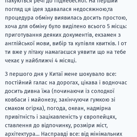
пакуються речі до Піднебесної. На перший
погляд ця ідея здавалася недосяжною,та
процедура обміну виявилась досить простою,
хоча для обміну було виділено всього 5 місць:
приготування деяких документів, екзамен з
англійської мови, вибір та купівля квитків. І от
ти вже у літаку намагаєшся уявити що на тебе
чекає у найближчі 4 місяці.
З першого дня у Китаї мене шокувало все:
постійний галас на дорогах, цікава і водночас
досить дивна їжа (починаючи із солодкої
ковбаси і майонезу, закінчуючи гумкою зі
смаком огірка), погода, океан, надмірна
привітність і зацікавленість у європейцях,
ставлення до відпочинку, розміри міст,
архітектура… Насправді все: від мінімальних