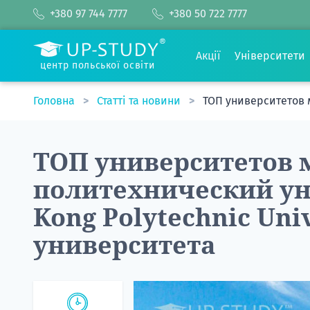
+380 97 744 7777
+380 50 722 7777
Акції
Університети
центр польської освіти
Головна
Статті та новини
ТОП университетов м
ТОП университетов 
политехнический ун
Kong Polytechnic Univ
университета