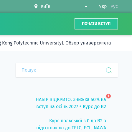
Укр
Рус
ПОЧАТИ ВСТУП
ong Polytechnic University). Обзор университета
1
НАБІР ВІДКРИТО. Знижка 50% на
вступ на осінь 2027 + Курс до B2
Курс польської з 0 до B2 з
підготовкою до TELC, ECL, NAWA