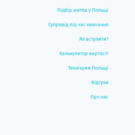
Підбір житла у Польщі
Супровід під час навчання
Як вступити?
Калькулятор вартості
Технікуми Польщі
Відгуки
Про нас