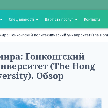
Спеціальності
Вартість послуг
Контакти
ира: Гонконгский политехнический университет (The Hong K
мира: Гонконгский
иверситет (The Hong
ersity). Обзор