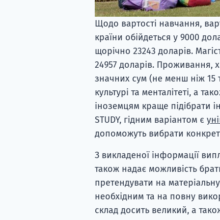
Щодо вартості навчання, вар
країни обійдеться у 9000 дол
щорічно 23243 доларів. Магіс
24957 доларів. Проживання, 
значних сум (не менш ніж 15 т
культурі та менталітеті, а та
іноземцям краще підібрати ін
STUDY, гідним варіантом є
ун
допоможуть вибрати конкретн
З викладеної інформації вип
також надає можливість брат
претендувати на матеріальну 
необхідним та на повну вико
склад досить великий, а тако