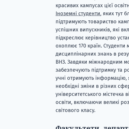
красивих кампусах цієї освіт
Іноземні студенти
, яких тут 
підтримують товариство камп
успішних випускників, які вк
підкреслює керівництво уста
охоплює 170 країн. Студенти 
дисциплінарних знань в резу
ВНЗ. Завдяки міжнародним м
забезпечують підтримку та ро
учні отримують інформацію, 
необхідні зміни в різних сф
університетського містечка 
освіти, включаючи великі роз
світового класу.
Факультети, департ