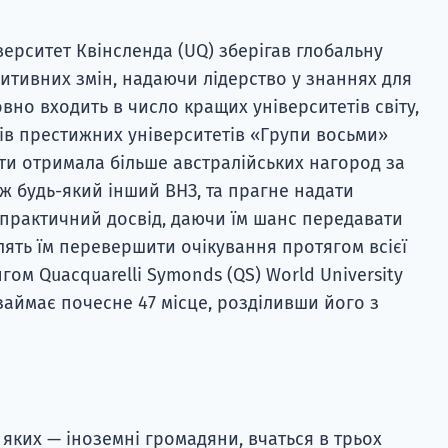
верситет Квінсленда (UQ) зберігав глобальну
итивних змін, надаючи лідерство у знаннях для
вно входить в число кращих університетів світу,
ків престижних університетів «Групи восьми»
іти отримала більше австралійських нагород за
іж будь-який інший ВНЗ, та прагне надати
 практичний досвід, даючи їм шанс передавати
лять їм перевершити очікування протягом всієї
нгом Quacquarelli Symonds (QS) World University
займає почесне 47 місце, розділивши його з
з яких — іноземні громадяни, вчаться в трьох