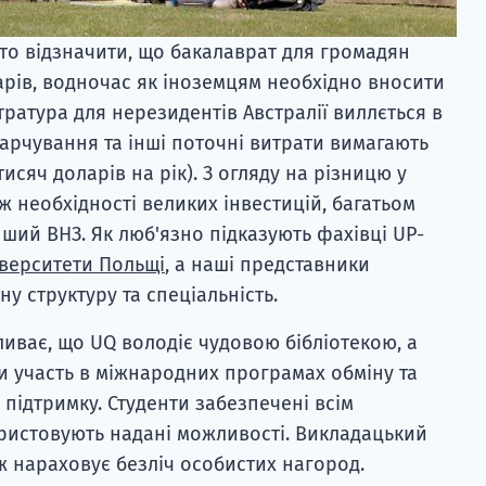
то відзначити, що бакалаврат для громадян
арів, водночас як іноземцям необхідно вносити
тратура для нерезидентів Австралії виллється в
харчування та інші поточні витрати вимагають
исяч доларів на рік). З огляду на різницю у
кож необхідності великих інвестицій, багатьом
ший ВНЗ. Як люб'язно підказують фахівці UP-
іверситети Польщі
, а наші представники
у структуру та спеціальність.
ливає, що UQ володіє чудовою бібліотекою, а
и участь в міжнародних програмах обміну та
підтримку. Студенти забезпечені всім
ристовують надані можливості. Викладацький
ж нараховує безліч особистих нагород.