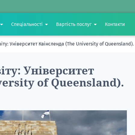
Спеціальності
Вартість послуг
Контакти
іту: Університет Квінсленда (The University of Queensland)
іту: Університет
ersity of Queensland).