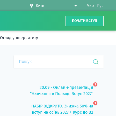
Укр
Рус
ПОЧАТИ ВСТУП
. Огляд університету
1
20.09 - Онлайн-презентація
"Навчання в Польщі. Вступ 2027"
1
НАБІР ВІДКРИТО. Знижка 50% на
вступ на осінь 2027 + Курс до B2