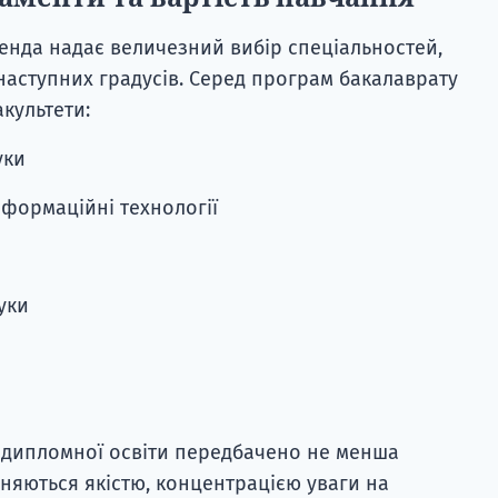
ленда надає величезний вибір спеціальностей,
я наступних градусів. Серед програм бакалаврату
культети:
уки
інформаційні технології
ауки
лядипломної освіти передбачено не менша
ізняються якістю, концентрацією уваги на