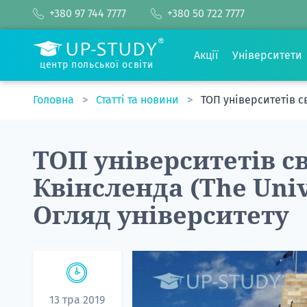
+380 97 744 7777
+380 50 722 7777
Акції
Університети
центр польської освіти
Головна
Статті та новини
ТОП університетів св
ТОП університетів св
Квінсленда (The Univ
Огляд університету
13 тра 2019