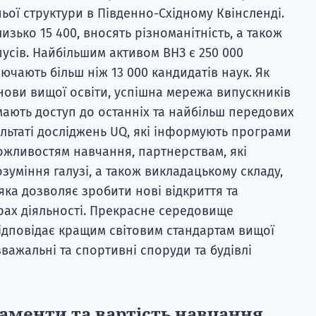
ньої структури в Південно-Східному Квінсленді.
близько 15 400, вносять різноманітність, а також
усів. Найбільшим активом ВНЗ є 250 000
лючають більш ніж 13 000 кандидатів наук. Як
нови вищої освіти, успішна мережа випускників
мають доступ до останніх та найбільш передових
льтаті досліджень UQ, які інформують програми
ожливостям навчання, партнерствам, які
зуміння галузі, а також викладацькому складу,
яка дозволяє зробити нові відкриття та
ерах діяльності. Прекрасне середовище
відповідає кращим світовим стандартам вищої
важальні та спортивні споруди та будівлі
аменти та вартість навчання