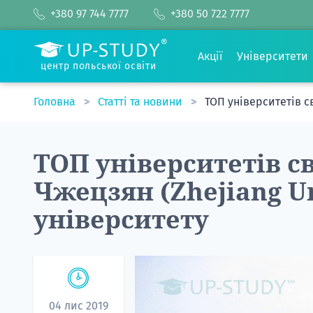
+380 97 744 7777
+380 50 722 7777
Акції
Університети
центр польської освіти
Головна
Статті та новини
ТОП університетів св
ТОП університетів св
Чжецзян (Zhejiang Un
університету
04 лис 2019