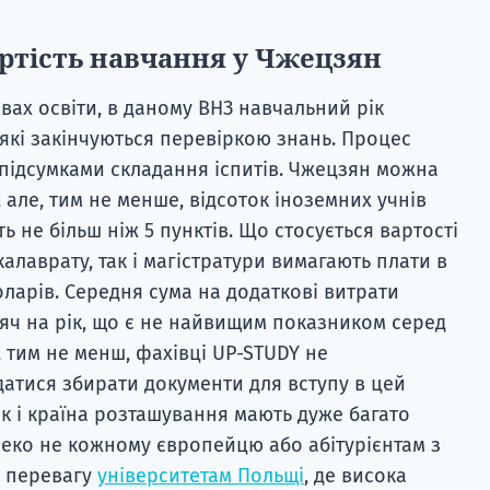
артість навчання у Чжецзян
овах освіти, в даному ВНЗ навчальний рік
 які закінчуються перевіркою знань. Процес
 підсумками складання іспитів. Чжецзян можна
але, тим не менше, відсоток іноземних учнів
ь не більш ніж 5 пунктів. Що стосується вартості
алаврату, так і магістратури вимагають плати в
оларів. Середня сума на додаткові витрати
сяч на рік, що є не найвищим показником серед
 тим не менш, фахівці UP-STUDY не
атися збирати документи для вступу в цей
так і країна розташування мають дуже багато
алеко не кожному європейцю або абітурієнтам з
и перевагу
університетам Польщі
, де висока