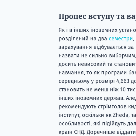
Процес вступу та в
Як і в інших іноземних устан
розділений на два
семестри
,
зарахування відбувається за
назвати не сильно виборчим, 
досить невисокий та становит
навчання, то як програми бак
середньому у розмірі 4,663 д
становить не менш ніж 10 ти
інших іноземних держав. Але,
рекомендують стрімголов кид
інститут, оскільки як Zheda, 
особливості, які підійдуть д
країн СНД. Доречніше віддат