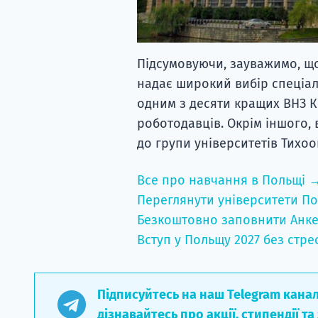
Підсумовуючи, зауважимо, що
надає широкий вибір спеціал
одним з десяти кращих ВНЗ К
роботодавців. Окрім іншого, 
до групи університетів Тихоо
Все про навчання в Польщі 
Переглянути університети По
Безкоштовно заповнити Анке
Вступ у Польщу 2027 без стре
Підписуйтесь на наш Telegram кана
дізнавайтесь про акції, стипендії та