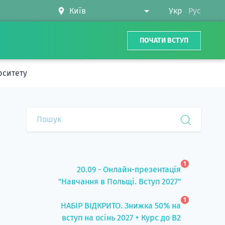
Укр
Рус
ПОЧАТИ ВСТУП
ерситету
1
20.09 - Онлайн-презентація
"Навчання в Польщі. Вступ 2027"
1
НАБІР ВІДКРИТО. Знижка 50% на
вступ на осінь 2027 + Курс до B2