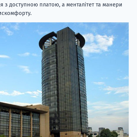
я з доступною платою, а менталітет та манери
дискомфорту.