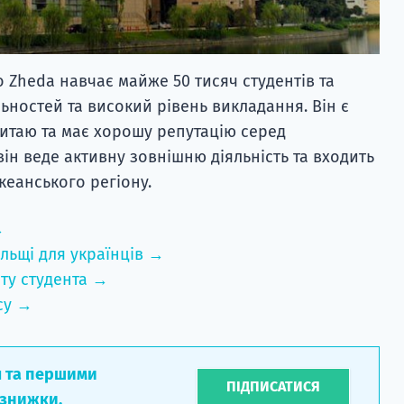
 Zheda навчає майже 50 тисяч студентів та
ьностей та високий рівень викладання. Він є
итаю та має хорошу репутацію серед
він веде активну зовнішню діяльність та входить
кеанського регіону.
→
льщі для українців →
ту студента →
су →
л та першими
ПІДПИСАТИСЯ
 знижки.