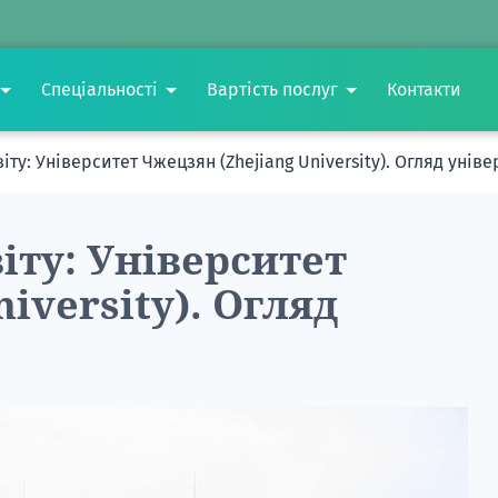
Спеціальності
Вартість послуг
Контакти
іту: Університет Чжецзян (Zhejiang University). Огляд унів
іту: Університет
iversity). Огляд