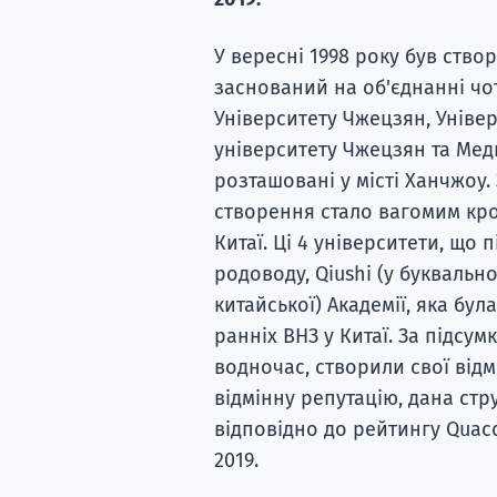
У вересні 1998 року був ство
заснований на об'єднанні чо
Університету Чжецзян, Уніве
університету Чжецзян та Мед
розташовані у місті Ханчжоу
створення стало вагомим кро
Китаї. Ці 4 університети, що 
родоводу, Qiushi (у буквальн
китайської) Академії, яка бул
ранніх ВНЗ у Китаї. За підсум
водночас, створили свої відм
відмінну репутацію, дана стр
відповідно до рейтингу Quacq
2019.