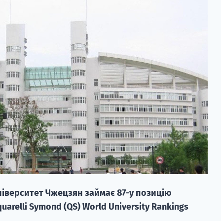
ніверситет Чжецзян займає 87-у позицію
arelli Symond (QS) World University Rankings