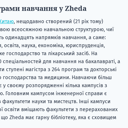
грами навчання у Zheda
Китаю
, нещодавно створений (21 рік тому)
овою всеосяжною навчальною структурою, чиї
ь одинадцять напрямків навчання, а саме:
я, освіта, наука, економіка, юриспруденція,
ке господарство та лікарський засіб. На
0 спеціальностей для навчання на бакалавраті, а
 ступені магістра з 264 програм та докторські
го господарства та медицини. Навчаючи більш
ає у своєму розпорядженні кілька кампусів з
. Головним кампусом інженерної справи є
 факультети науки та мистецтв. Інші кампуси
щої освіти вміщають факультети з перерахованих
 що Zheda має гарну бібліотеку, яка є сховищем