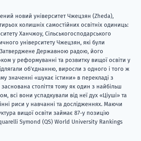
рений новий університет Чжецзян (Zheda),
тирьох колишніх самостійних освітніх одиниць:
рситету Ханчжоу, Сільськогосподарського
ичного університету Чжецзян, які були
. Затверджене Державною радою, його
ком у реформуванні та розвитку вищої освіти у
підлягали об'єднанню, виросли з одного і того ж
ому значенні «шукає істини» в перекладі з
а заснована століття тому як один з найбільш
ком, всі вони успадкували від неї дух «Ціуші» та
інні риси у навчанні та дослідженнях. Маючи
уктура вищої освіти займає 87-у позицію
uarelli Symond (QS) World University Rankings