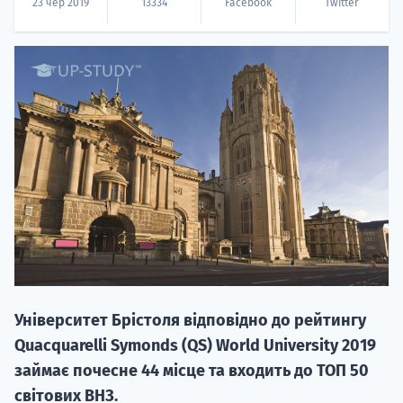
23 чер 2019
13334
Facebook
Twitter
НАБІР ВІД
вступ на о
Курс
підготовк
П
Університет Брістоля відповідно до рейтингу
Quacquarelli Symonds (QS) World University 2019
Супро
займає почесне 44 місце та входить до ТОП 50
світових ВНЗ.