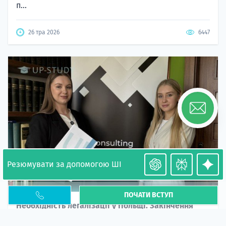
п...
26 тра 2026
6447
Резюмувати за допомогою ШІ
ПОЧАТИ ВСТУП
Необхідність легалізації у Польщі. Закінчення
PESEL UKR