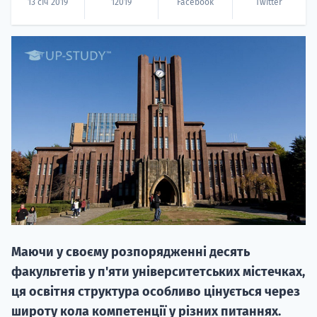
13 січ 2019
12019
Facebook
Twitter
20.09
"Навчання 
НАБІР ВІД
вступ на о
Курс
Маючи у своєму розпорядженні десять
підготовк
факультетів у п'яти університетських містечках,
ця освітня структура особливо цінується через
П
широту кола компетенції у різних питаннях.