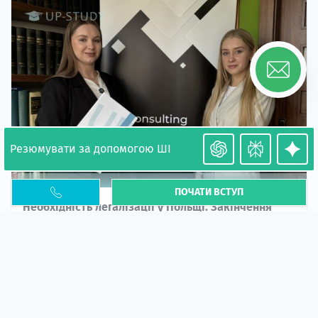
Резюмувати за допомогою ШІ
ПОЧАТИ ВСТУП
Необхідність легалізації у Польщі. Закінчення
PESEL UKR
Стаття
У 2026 році почастішали випадки депортації
українців через проблеми з легальним статусом....