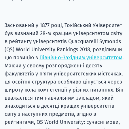
Супро
Заснований у 1877 році, Токійський Університет
був визнаний 28-м кращим університетом світу
в рейтингу університетів Quacquarelli Symonds
(QS) World University Rankings 2018, розділивши
цю позицію з
Північно-Західним університетом
.
Маючи у своєму розпорядженні десять
факультетів у п'яти університетських містечках,
ця освітня структура особливо цінується через
широту кола компетенції у різних питаннях. Він
вважається тим навчальним закладом, який
знаходиться в десятці кращих університетів
світу з наступних предметів, згідно з
рейтингами, QS World University: сучасні мови,