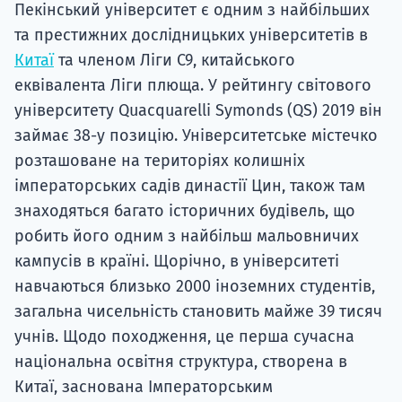
Пекінський університет є одним з найбільших
Супро
та престижних дослідницьких університетів в
Китаї
та членом Ліги C9, китайського
еквівалента Ліги плюща. У рейтингу світового
університету Quacquarelli Symonds (QS) 2019 він
займає 38-у позицію. Університетське містечко
розташоване на територіях колишніх
імператорських садів династії Цин, також там
знаходяться багато історичних будівель, що
робить його одним з найбільш мальовничих
кампусів в країні. Щорічно, в університеті
навчаються близько 2000 іноземних студентів,
загальна чисельність становить майже 39 тисяч
учнів. Щодо походження, це перша сучасна
національна освітня структура, створена в
Китаї, заснована Імператорським