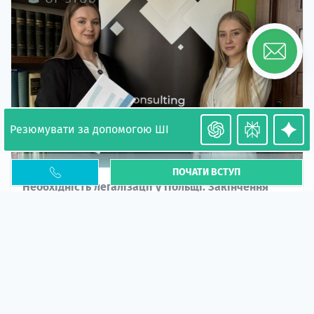
Резюмувати за допомогою ШІ
ПОЧАТИ ВСТУП
Необхідність легалізації у Польщі. Закінчення
PESEL UKR
Стаття
У 2026 році почастішали випадки депортації
українців через проблеми з легальним статусом....
10 кві 2026
5669