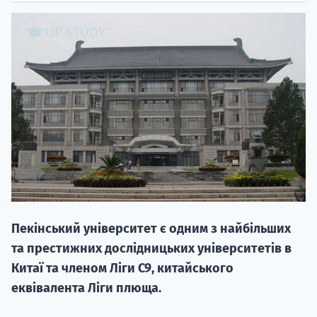
20.09
"Навчання 
НАБІР ВІД
вступ на о
Пекінський університет є одним з найбільших
Курс
та престижних дослідницьких університетів в
підготовк
Китаї та членом Ліги C9, китайського
еквівалента Ліги плюща.
П