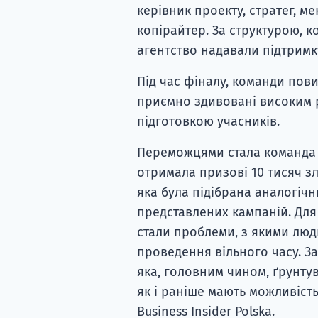
керівник проекту, стратег, м
копірайтер. За структурою, к
агентство надавали підтримку
Під час фіналу, команди повин
приємно здивовані високим 
підготовкою учасників.
Переможцями стала команда з
отримала призові 10 тисяч зл
яка була підібрана аналогіч
представлених кампаній. Дл
стали проблеми, з якими люд
проведення вільного часу. З
яка, головним чином, ґрунту
як і раніше мають можливість
Business Insider Polska.