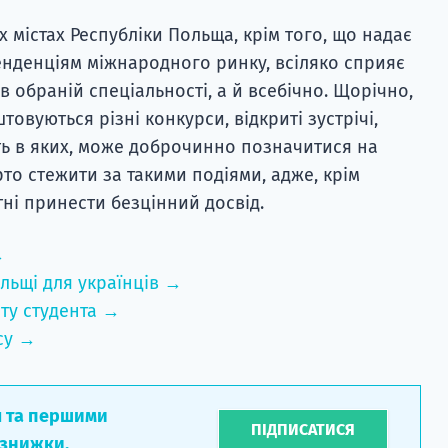
х містах Республіки Польща, крім того, що надає
тенденціям міжнародного ринку, всіляко сприяє
 в обраній спеціальності, а й всебічно. Щорічно,
товуються різні конкурси, відкриті зустрічі,
сть в яких, може доброчинно позначитися на
рто стежити за такими подіями, адже, крім
ні принести безцінний досвід.
→
льщі для українців →
ту студента →
су →
л та першими
ПІДПИСАТИСЯ
 знижки.