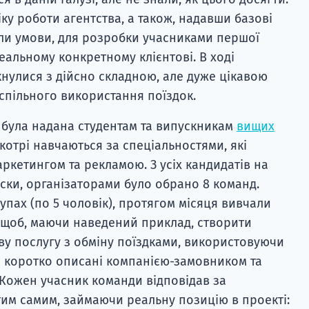
 роботи агентства, а також, надавши базові
ли умови, для розробки учасниками першої
еальному конкретному клієнтові. В ході
кнулися з дійсно складною, але дуже цікавою
 спільного використання поїздок.
 була надана студентам та випускникам
вищих
 котрі навчаються за спеціальностями, які
ркетингом та рекламою. З усіх кандидатів на
писки, організаторами було обрано 8 команд.
упах (по 5 чоловік), протягом місяця вивчали
 щоб, маючи наведений приклад, створити
ву послугу з обміну поїздками, використовуючи
ули коротко описані компанією-замовником та
 Кожен учасник команди відповідав за
тим самим, займаючи реальну позицію в проекті: