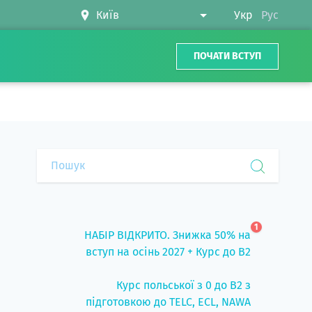
Укр
Рус
ПОЧАТИ ВСТУП
1
НАБІР ВІДКРИТО. Знижка 50% на
вступ на осінь 2027 + Курс до B2
Курс польської з 0 до B2 з
підготовкою до TELC, ECL, NAWA