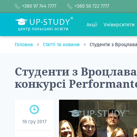
+380 97 744 7777
+380 50 722 7777
Акції
Університети
центр польської освіти
Головна
Статті та новини
Студенти з Вроцлава
Студенти з Вроцлава
конкурсі Performant
18 гру 2017