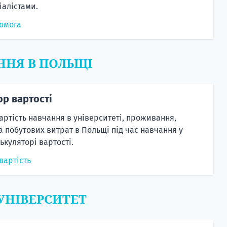
алістами.
омога
ННЯ В ПОЛЬЩІ
ор вартості
артість навчання в університеті, проживання,
а побутових витрат в Польщі під час навчання у
ькуляторі вартості.
вартість
 УНІВЕРСИТЕТ