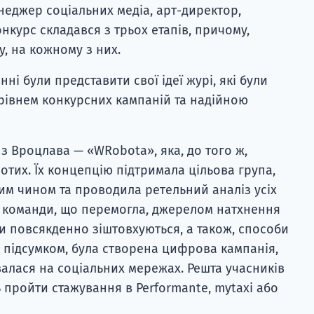
енеджер соціальних медіа, арт-директор,
онкурс складався з трьох етапів, причому,
, на кожному з них.
ні були представити свої ідеї журі, які були
рівнем конкурсних кампаній та надійною
 Вроцлава — «WRobota», яка, до того ж,
отих. Їх концепцію підтримала цільова група,
ним чином та проводила ретельний аналіз усіх
я команди, що перемогла, джерелом натхнення
и повсякденно зіштовхуються, а також, способи
а підсумком, була створена цифрова кампанія,
валася на соціальних мережах. Решта учасників
 пройти стажування в Performante, mytaxi або