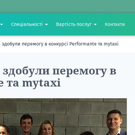
Спеціальності
Вартість послуг
Контакти
 здобули перемогу в конкурсі Performante та mytaxi
 здобули перемогу в
e та mytaxi