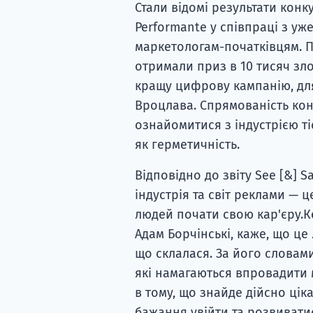
Стали відомі результати конку
Performante у співпраці з уж
маркетологам-початківцям. Пе
отримали приз в 10 тисяч зл
кращу цифрову кампанію, для 
Вроцлава. Спрямованість конк
ознайомитися з індустрією ті
як герметичність.
Відповідно до звіту See [&] S
індустрія та світ реклами — 
людей почати свою кар'єру.Кер
Адам Борчінські, каже, що це
що склалася. За його словами
які намагаються впровадити 
в тому, що знайде дійсно ці
бажання увійти та розвиватися