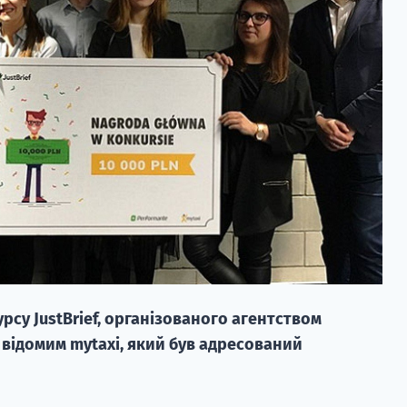
урсу JustBrief, організованого агентством
е відомим mytaxi, який був адресований