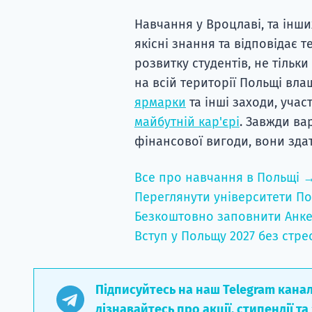
Навчання у Вроцлаві, та інши
якісні знання та відповідає 
розвитку студентів, не тільки
на всій території Польщі влаш
ярмарки
та інші заходи, уча
майбутній кар'єрі
. Завжди ва
фінансової вигоди, вони здат
Все про навчання в Польщі 
Переглянути університети По
Безкоштовно заповнити Анке
Вступ у Польщу 2027 без стре
Підписуйтесь на наш Telegram кана
дізнавайтесь про акції, стипендії та