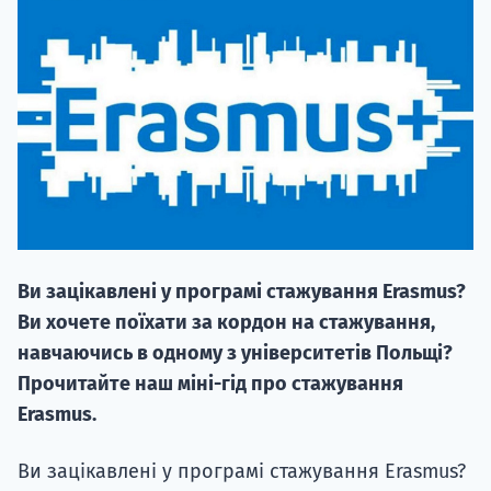
20.09
"Навчання 
НАБІР ВІД
Ви зацікавлені у програмі стажування Erasmus?
вступ на о
Ви хочете поїхати за кордон на стажування,
Курс
навчаючись в одному з університетів Польщі?
підготовк
Прочитайте наш міні-гід про стажування
Erasmus.
П
Ви зацікавлені у програмі стажування Erasmus?
Супро