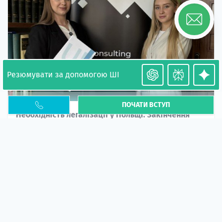
Резюмувати за допомогою ШІ
ПОЧАТИ ВСТУП
Необхідність легалізації у Польщі. Закінчення
PESEL UKR
Стаття
У 2026 році почастішали випадки депортації
українців через проблеми з легальним статусом....
10 кві 2026
5669