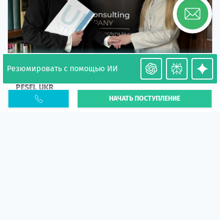
Резюмировать с помощью ИИ
Необходимость легализации в Польше. Окончание
PESEL UKR
НАЧАТЬ ПОСТУПЛЕНИЕ
Статья
В 2026 году участились случаи депортации
украинцев из-за проблем с легальным статусом.
Поэ...
10 апр 2026
5664