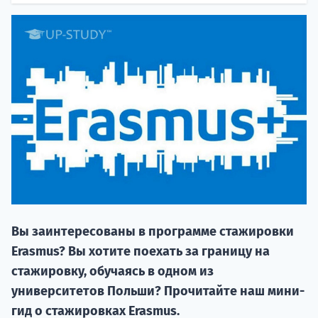
НАБОР О
поступление
Вы заинтересованы в программе стажировки
Курс
Erasmus? Вы хотите поехать за границу на
подготов
стажировку, обучаясь в одном из
По
университетов Польши? Прочитайте наш мини-
гид о стажировках Erasmus.