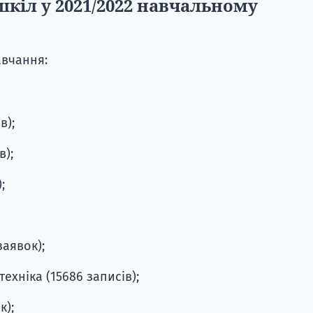
шкіл у 2021/2022 навчальному
вчання:
в);
в);
;
заявок);
ехніка (15686 записів);
к);