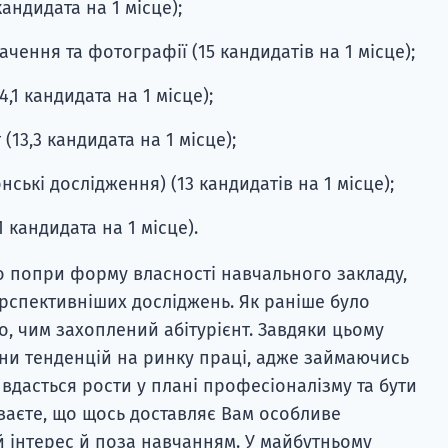
кандидата на 1 місце);
чення та фотографії (15 кандидатів на 1 місце);
,1 кандидата на 1 місце);
13,3 кандидата на 1 місце);
нські дослідження) (13 кандидатів на 1 місце);
1 кандидата на 1 місце).
о попри форму власності навчального закладу,
рспективніших досліджень. Як раніше було
го, чим захоплений абітурієнт. Завдяки цьому
іни тенденцій на ринку праці, адже займаючись
дасться рости у плані професіоналізму та бути
ваєте, що щось доставляє Вам особливе
 інтерес й поза навчанням. У майбутньому