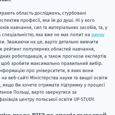
ирають область досліджень, стурбовані
пектив професії, яка їм до душі. Ні у кого
ків навчання, сил та матеріальних засобів, та, у
а спеціальністю, яка вже не має попит на
ринку
пи. Зважаючи на це, варто детально вивчити
кож рейтинг популярних областей навчання,
дних роботодавців, а також прогнози експертів
 щоб зробити максимально правильний вибір.
 інформацію про університети, в яких вони
а веб-сайті Міністерства науки та вищої освіти
, якщо Ви хочете отримати підтримку у процесі
станов Польщі, варто звернутися за
хівців центру польської освіти UP-STUDY.