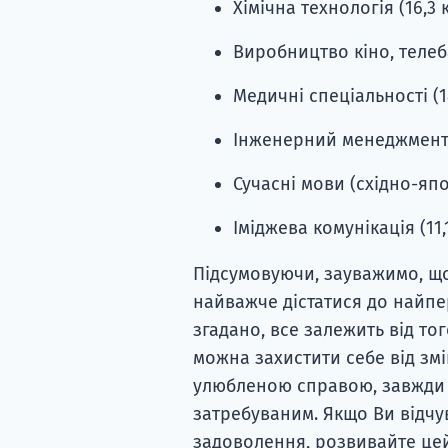
Хімічна технологія (16,3 
Виробництво кіно, телеба
Медичні спеціальності (14
Інженерний менеджмент (
Сучасні мови (східно-япо
Іміджева комунікація (11,
Підсумовуючи, зауважимо, щ
найважче дістатися до найпе
згадано, все залежить від то
можна захистити себе від зм
улюбленою справою, завжди в
затребуваним. Якщо Ви відчу
задоволення, розвивайте цей