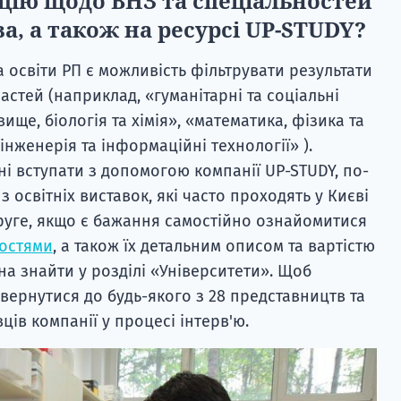
цію щодо ВНЗ та спеціальностей
ва, а також на ресурсі UP-STUDY?
та освіти РП є можливість фільтрувати результати
астей (наприклад, «гуманітарні та соціальні
ще, біологія та хімія», «математика, фізика та
інженерія та інформаційні технології» ).
ні вступати з допомогою компанії UP-STUDY, по-
 освітніх виставок, які часто проходять у Києві
друге, якщо є бажання самостійно ознайомитися
ностями
, а також їх детальним описом та вартістю
жна знайти у розділі «Університети». Щоб
вернутися до будь-якого з 28 представництв та
ів компанії у процесі інтерв'ю.