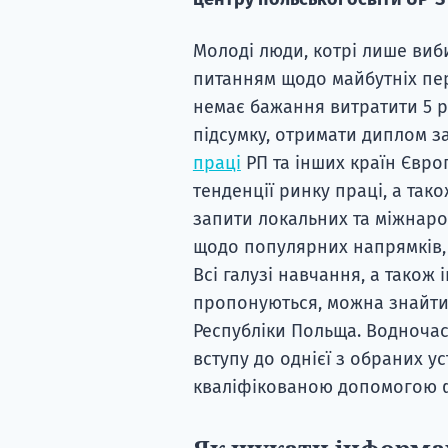
Молоді люди, котрі лише виб
питанням щодо майбутніх перс
немає бажання витратити 5 ро
підсумку, отримати диплом з
праці
РП та інших країн Євро
тенденції ринку праці, а та
запити локальних та міжнаро
щодо популярних напрямків,
Всі галузі навчання, а також
пропонуються, можна знайти н
Республіки Польща. Водночас
вступу до однієї з обраних у
кваліфікованою допомогою фа