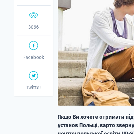
3066
Facebook
Twitter
Якщо Ви хочете отримати підт
установ Польщі, варто зверн
центру польської освіти UP-S