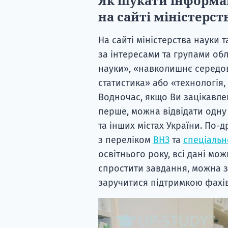
Як шукати інформа
на сайті міністерст
На сайті міністерства науки 
за інтересами та групами обл
науки», «навколишнє середови
статистика» або «технологія, 
Водночас, якщо Ви зацікавле
перше, можна відвідати одну з
та інших містах України. По-
з переліком
ВНЗ
та
спеціаль
освітнього року, всі дані мо
спростити завдання, можна з
заручитися підтримкою фахівц