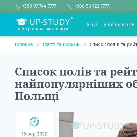
+380 97 744 7777
+380 50 722 7777
Акції
Університети
центр польської освіти
Головна
Статті та новини
Список полів та ре
Список полів та рей
найпопулярніших об
Польщі
15 вер 2022