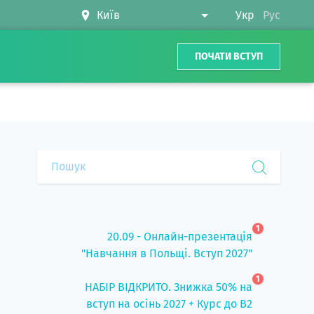
Укр
Рус
ПОЧАТИ ВСТУП
1
20.09 - Онлайн-презентація
"Навчання в Польщі. Вступ 2027"
1
НАБІР ВІДКРИТО. Знижка 50% на
вступ на осінь 2027 + Курс до B2