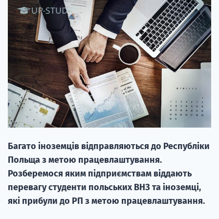
20.09
"Навчання 
НАБІР ВІД
вступ на о
Багато іноземців відправляються до Республіки
Курс
Польща з метою працевлаштування.
підготовк
Розберемося яким підприємствам віддають
перевагу студенти польських ВНЗ та іноземці,
П
які прибули до РП з метою працевлаштування.
Супро