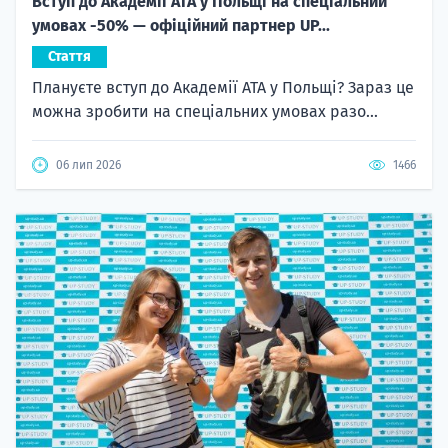
Вступ до Академії ATA у Польщі на спеціальний
умовах -50% — офіційний партнер UP...
Стаття
Плануєте вступ до Академії ATA у Польщі? Зараз це
можна зробити на спеціальних умовах разо...
06 лип 2026
1466