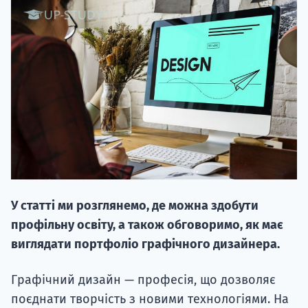
20.09
"Навчання 
НАБІР ВІД
вступ на о
У статті ми розглянемо, де можна здобути
Курс
профільну освіту, а також обговоримо, як має
підготовк
виглядати портфоліо графічного дизайнера.
П
Графічний дизайн — професія, що дозволяє
поєднати творчість з новими технологіями. На
Супро