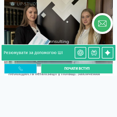
Резюмувати за допомогою ШІ
ПОЧАТИ ВСТУП
Необхідність легалізації у Польщі. Закінчення
PESEL UKR
Стаття
У 2026 році почастішали випадки депортації
українців через проблеми з легальним статусом....
10 кві 2026
5673