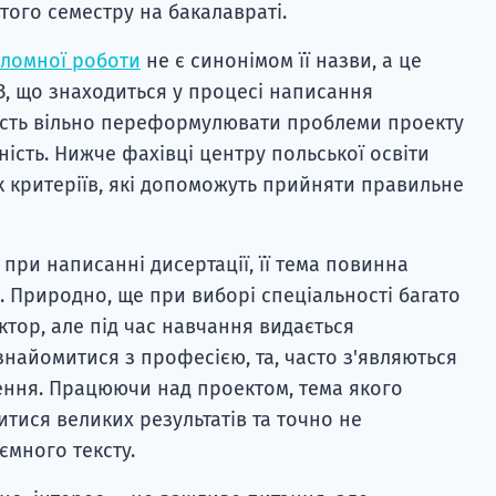
ятого семестру на бакалавраті.
ломної роботи
не є синонімом її назви, а це
З, що знаходиться у процесі написання
вість вільно переформулювати проблеми проекту
ість. Нижче фахівці центру польської освіти
к критеріїв, які допоможуть прийняти правильне
 при написанні дисертації, її тема повинна
. Природно, ще при виборі спеціальності багато
ктор, але під час навчання видається
найомитися з професією, та, часто з'являються
ення. Працюючи над проектом, тема якого
итися великих результатів та точно не
ємного тексту.