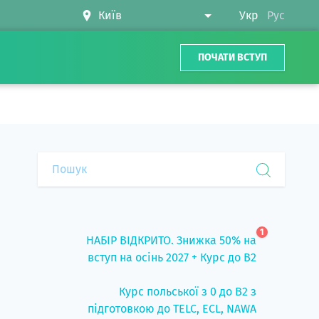
Укр
Рус
ПОЧАТИ ВСТУП
1
НАБІР ВІДКРИТО. Знижка 50% на
вступ на осінь 2027 + Курс до B2
Курс польської з 0 до B2 з
підготовкою до TELC, ECL, NAWA