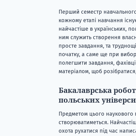
Перший семестр навчального
кожному етапі навчання існу
найчастіше в українських, по
ним служить створення власн
просте завдання, та труднощі
початку, а саме ще при вибо
полегшити завдання, фахівц
матеріалом, щоб розібратися,
Бакалаврська робот
польських універси
Предметом цього наукового п
створюватиметься. Найчастіш
охота рухатися під час напи