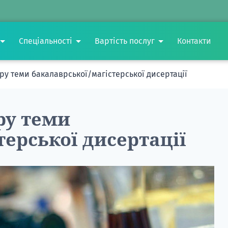
Спеціальності
Вартість послуг
Контакти
ру теми бакалаврської/магістерської дисертації
ру теми
терської дисертації