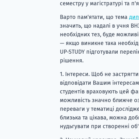
семестру у магістратурі та п'
Варто пам'ятати, що тема
дип
значить, що надалі в учня ВН
необхідних тез, буде можли
— якщо виникне така необхідн
UP-STUDY підготували перелі
рішення.
1. Інтереси. Щоб не застрягти
відповідати Вашим інтересам
студентів враховують цей фа
можливість значно ближче оз
переваги у тематиці дослідж
близька та цікава, можна доб
нудьгувати при створенні об'