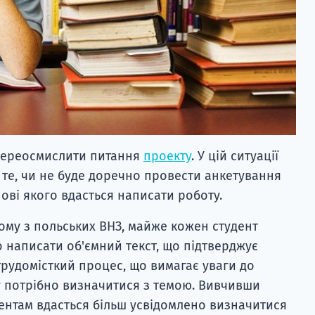
о переосмислити питання
проекту
. У цій ситуації
те, чи не буде доречно провести анкетування
ові якого вдасться написати роботу.
ному з польських ВНЗ, майже кожен студент
о написати об'ємний текст, що підтверджує
трудомісткий процес, що вимагає уваги до
у потрібно визначитися з темою. Вивчивши
дентам вдасться більш усвідомлено визначитися