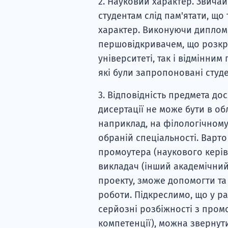
2. Науковий характер. Звичай
студентам слід пам'ятати, щ
характер. Виконуючи диплом
першовідкривачем, що розкри
університеті, так і відмінни
які були запропоновані студ
3. Відповідність предмета до
дисертації не може бути в об
наприклад, на філологічному
обраній спеціальності. Варто
промоутера (наукового керівн
викладач (інший академічний
проекту, зможе допомогти та
роботи. Підкреслимо, що у р
серйозні розбіжності з пром
компетенції), можна звернут