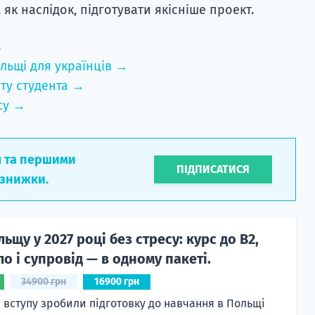
 як наслідок, підготувати якісніше проект.
→
льщі для українців →
ту студента →
су →
л та першими
ПІДПИСАТИСЯ
 знижки.
льщу у 2027 році без стресу: курс до B2,
ло і супровід — в одному пакеті.
34900 грн
16900 грн
 вступу зробили підготовку до навчання в Польщі