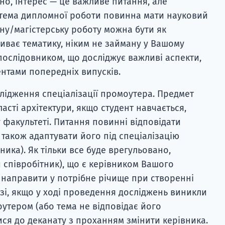
но, інтерес — це важливе питання, але
о тема дипломної роботи повинна мати науковий
ну/магістерську роботу можна бути як
ває тематику, ніким не займану у Вашому
м послідовником, що досліджує важливі аспекти,
ентами попередніх випусків.
слідження спеціалізації промоутера. Предмет
ласті архітектури, якщо студент навчається,
 факультеті. Питання повинні відповідати
 також адаптувати його під спеціалізацію
ика). Як тільки все буде врегульовано,
 співробітник), що є керівником Вашого
 направити у потрібне річище при створенні
азі, якщо у ході проведення досліджень виникли
оутером (або тема не відповідає його
ися до деканату з проханням змінити керівника.