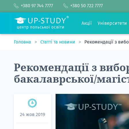
+380 97 744 7777
+380 50 722 7777
Акції
Університети
центр польської освіти
Головна
Статті та новини
Рекомендації з вибо
Рекомендації з вибо
бакалаврської/магіс
24 жов 2019