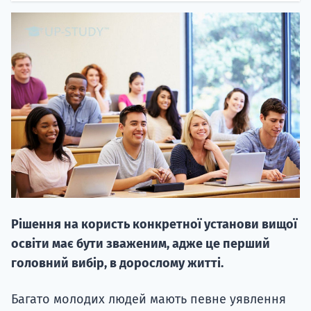
НАБІР ВІД
вступ на о
Курс
підготовк
Рішення на користь конкретної установи вищої
П
освіти має бути зваженим, адже це перший
головний вибір, в дорослому житті.
Супро
Багато молодих людей мають певне уявлення