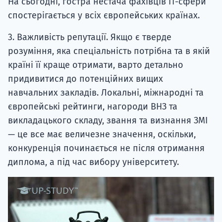
На сьогодні, гостра нестача фахівців ІТ-сфери
спостерігається у всіх європейських країнах.
3. Важливість репутації. Якщо є тверде
розуміння, яка спеціальність потрібна та в якій
країні її краще отримати, варто детально
придивитися до потенційних вищих
навчальних закладів. Локальні, міжнародні та
європейські рейтинги, нагороди ВНЗ та
викладацького складу, звання та визнання ЗМІ
— це все має величезне значення, оскільки,
конкуренція починається не після отримання
диплома, а під час вибору університету.