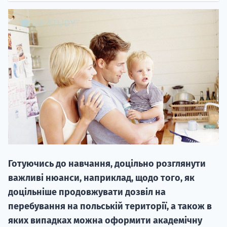
20.09
"Навчання 
НАБІР ВІД
вступ на о
Готуючись до навчання, доцільно розглянути
Курс
важливі нюанси, наприклад, щодо того, як
підготовк
доцільніше продовжувати дозвіл на
перебування на польській території, а також в
П
яких випадках можна оформити академічну