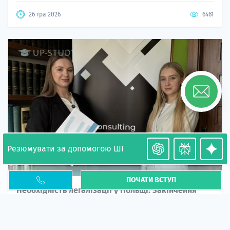
26 тра 2026
6461
Резюмувати за допомогою ШІ
ПОЧАТИ ВСТУП
Необхідність легалізації у Польщі. Закінчення
PESEL UKR
Стаття