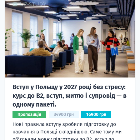
Вступ у Польщу у 2027 році без стресу:
курс до B2, вступ, житло і супровід — в
одному пакеті.
Пропозиція
34900 грн
16900 грн
Нові правила вступу зробили підготовку до
навчання в Польщі складнішою. Саме тому ми
об'єднали мовну підготовку до В2, вступ до