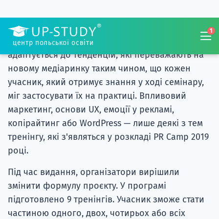
заходу?
Як і щороку, основна програма заходу
адаптується до тенденцій, які переважають на
новому медіаринку таким чином, що кожен
учасник, який отримує знання у ході семінару,
міг застосувати їх на практиці. Впливовий
маркетинг, основи UX, емоції у рекламі,
копірайтинг або WordPress — лише деякі з тем
тренінгу, які з'являться у розкладі PR Camp 2019
році.
Під час видання, організатори вирішили
змінити формулу проєкту. У програмі
підготовлено 9 тренінгів. Учасник зможе стати
частиною одного, двох, чотирьох або всіх
семінарів. Це означає, що можна купити квиток