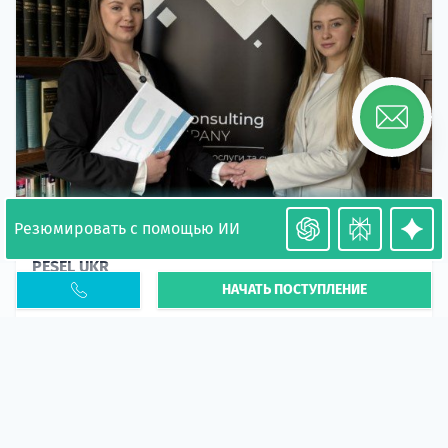
Резюмировать с помощью ИИ
Необходимость легализации в Польше. Окончание
PESEL UKR
НАЧАТЬ ПОСТУПЛЕНИЕ
Статья
В 2026 году участились случаи депортации
украинцев из-за проблем с легальным статусом.
Поэ...
10 апр 2026
5666