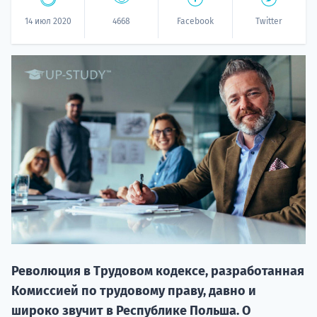
14 июл 2020
4668
Facebook
Twitter
20.09 
НАБОР О
поступление
Революция в Трудовом кодексе, разработанная
Комиссией по трудовому праву, давно и
широко звучит в Республике Польша. О