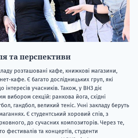
ля та перспективи
кладу розташовані кафе, книжкові магазини,
нет-кафе. Є багато дослідницьких груп, які
 інтересів учасників. Також, у ВНЗ діє
м вибором секцій: ранкова йога, східні
бол, гандбол, великий теніс. Учні закладу беруть
маганнях. Є студентський хоровий спів, з
рковного, до сучасних композиторів. Через те,
о фестивалів та концертів, студенти