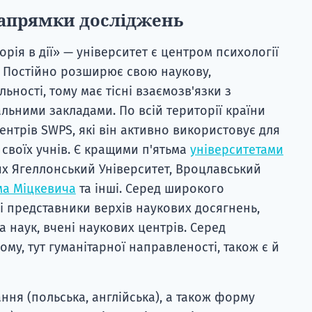
напрямки досліджень
рія в дії» — університет є центром психології
. Постійно розширює свою наукову,
льності, тому має тісні взаємозв'язки з
ьними закладами. По всій території країни
центрів SWPS, які він активно використовує для
 своїх учнів. Є кращими п'ятьма
університетами
ких Ягеллонський Університет, Вроцлавський
ма Міцкевича
та інші. Серед широкого
і представники верхів наукових досягнень,
а наук, вчені наукових центрів. Серед
ому, тут гуманітарної направленості, також є й
ня (польська, англійська), а також форму