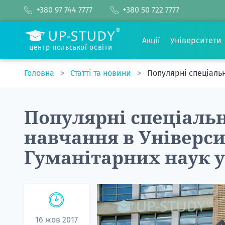
+380 97 744 7777
+380 50 722 7777
Акції
Університети
центр польської освіти
Головна
Статті та новини
Популярні спеціальн
Популярні спеціальн
навчання в Універси
Гуманітарних наук 
16 жов 2017