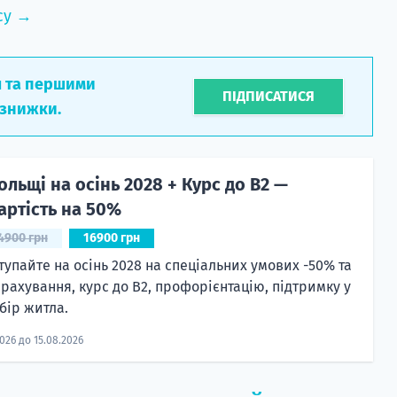
су →
л та першими
ПІДПИСАТИСЯ
 знижки.
ольщі на осінь 2028 + Курс до B2 —
артість на 50%
4900 грн
16900 грн
тупайте на осінь 2028 на спеціальних умових -50% та
рахування, курс до B2, профорієнтацію, підтримку у
бір житла.
2026 до 15.08.2026