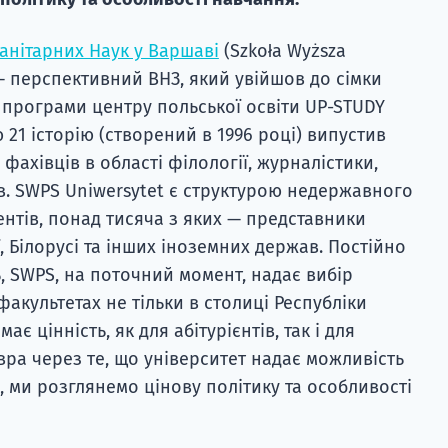
манітарних Наук у Варшаві
(Szkoła Wyższa
 — перспективний ВНЗ, який увійшов до сімки
 програми центру польської освіти UP-STUDY
 21 історію (створений в 1996 році) випустив
фахівців в області філології, журналістики,
ів. SWPS Uniwersytet є структурою недержавного
дентів, понад тисяча з яких — представники
ї, Білорусі та інших іноземних держав. Постійно
 SWPS, на поточний момент, надає вибір
акультетах не тільки в столиці Республіки
має цінність, як для абітурієнтів, так і для
вра через те, що університет надає можливість
, ми розглянемо цінову політику та особливості