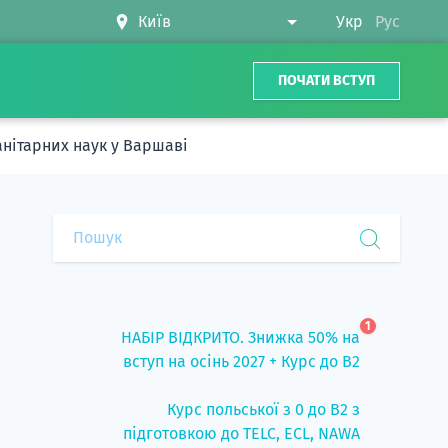
Укр
Рус
ПОЧАТИ ВСТУП
манітарних наук у Варшаві
1
НАБІР ВІДКРИТО. Знижка 50% на
вступ на осінь 2027 + Курс до B2
Курс польської з 0 до B2 з
підготовкою до TELC, ECL, NAWA