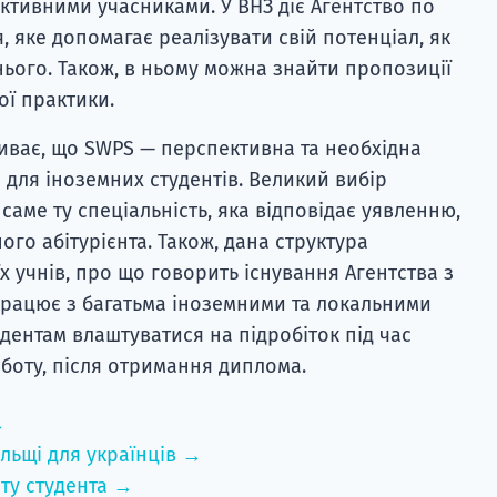
 активними учасниками. У ВНЗ діє Агентство по
яке допомагає реалізувати свій потенціал, як
я нього. Також, в ньому можна знайти пропозиції
ї практики.
иває, що SWPS — перспективна та необхідна
 і для іноземних студентів. Великий вибір
саме ту спеціальність, яка відповідає уявленню,
го абітурієнта. Також, дана структура
х учнів, про що говорить існування Агентства з
працює з багатьма іноземними та локальними
дентам влаштуватися на підробіток під час
оботу, після отримання диплома.
→
льщі для українців →
ту студента →