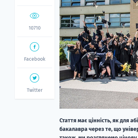
10710
Facebook
Twitter
Стаття має цінність, як для аб
бакалавра через те, що уніве
також, ми розглянемо цінову 