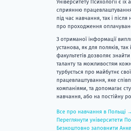
Університету Психології є їх
сприянню працевлаштування, 
під час навчання, так і післ
про проходження оплачувано
З отриманої інформації випл
установа, як для поляків, так
факультетів дозволяє знайти 
таланту та можливостям кожно
турбується про майбутнє свої
працевлаштування, яке спів
компаніями, та допомагає сту
навчання, або на постійну р
Все про навчання в Польщі 
Переглянути університети По
Безкоштовно заповнити Анке