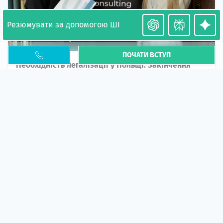
Резюмувати за допомогою ШІ
ПОЧАТИ ВСТУП
Необхідність легалізації у Польщі. Закінчення
PESEL UKR
Стаття
У 2026 році почастішали випадки депортації
українців через проблеми з легальним статусом....
10 кві 2026
5664
центр польської освіти