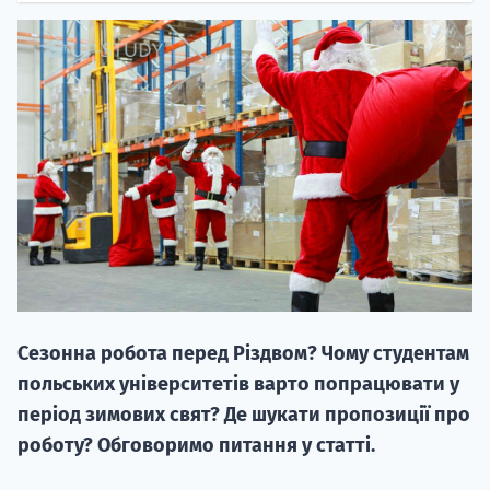
НАБІР ВІД
вступ на о
Курс
підготовк
Сезонна робота перед Різдвом? Чому студентам
П
польських університетів варто попрацювати у
період зимових свят? Де шукати пропозиції про
Супро
роботу? Обговоримо питання у статті.