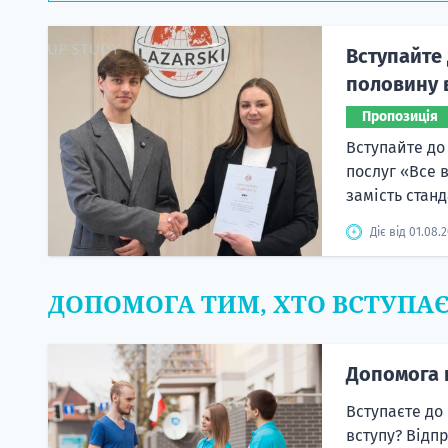
Вступайте 
половину в
Пропозиція
Вступайте до
послуг «Все 
замість станд
Діє від 01.08.
ДОПОМОГА ТИМ, ХТО ВСТУПА
Допомога 
Вступаєте до
вступу? Відп