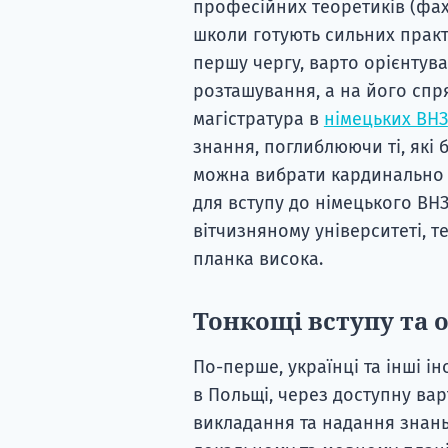
професійних теоретиків (фахі
школи готують сильних практ
першу чергу, варто орієнтува
розташування, а на його спря
магістратура в
німецьких ВНЗ
знання, поглиблюючи ті, які б
можна вибрати кардинально н
для вступу до німецького ВНЗ
вітчизняному університеті, те
планка висока.
Тонкощі вступу та 
По-перше, українці та інші і
в Польщі, через доступну вар
викладання та надання знань.