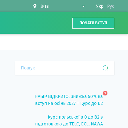
Укр
Рус
ПОЧАТИ ВСТУП
1
НАБІР ВІДКРИТО. Знижка 50% на
вступ на осінь 2027 + Курс до B2
Курс польської з 0 до B2 з
підготовкою до TELC, ECL, NAWA