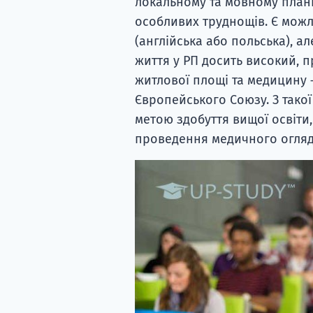
локальному та мовному плані
особливих труднощів. Є можл
(англійська або польська), а
життя у РП досить високий, п
житлової площі та медицину — 
Європейського Союзу. З такої
метою здобуття вищої освіти,
проведення медичного огляду