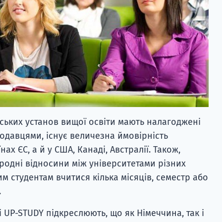
ьських установ вищої освіти мають налагоджені
одавцями, існує величезна ймовірність
ах ЄС, а й у США, Канаді, Австралії. Також,
одні відносини між університетами різних
м студентам вчитися кілька місяців, семестр або
.
 UP-STUDY підкреслюють, що як Німеччина, так і