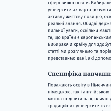
сфері вищої освіти. Вибираю
університетах варто розуміти
активну життєву позицію, оск
реальні знання. Обидві держав
пильної уваги, оскільки мають
те, що країни є європейським
Вибираючи країну для здобутт
статті ми розглянемо та пор
представимо дані, які допом
Специфіка навчання
Поважають освіту в Німеччин
німецькою, так і англійською
можна поділити на класичні у
традиційних університетів вс