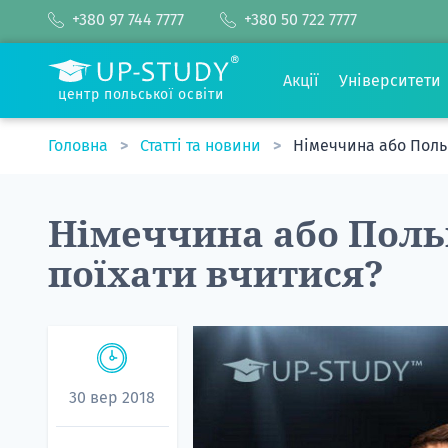
+380 97 744 7777
+380 50 722 7777
Акції
Університети
центр польської освіти
Головна
Статті та новини
Німеччина або Поль
Німеччина або Поль
поїхати вчитися?
30 вер 2018