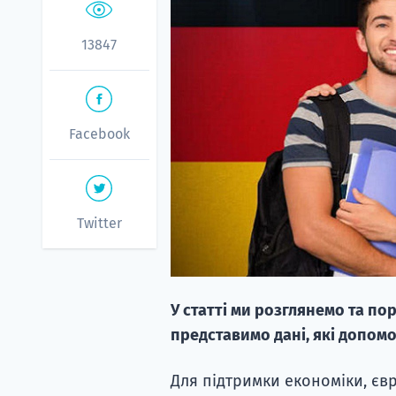
13847
Facebook
Twitter
У статті ми розглянемо та по
представимо дані, які допом
Для підтримки економіки, єв