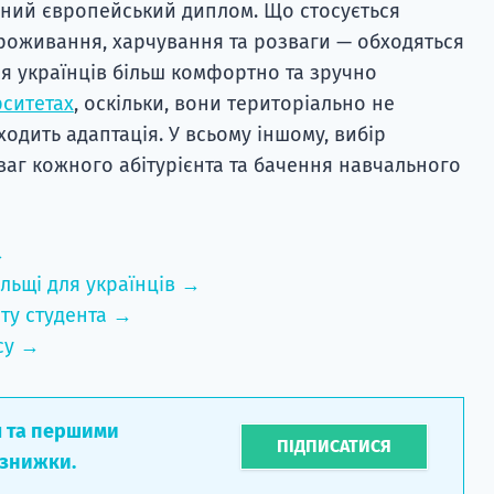
сний європейський диплом. Що стосується
 проживання, харчування та розваги — обходяться
ля українців більш комфортно та зручно
рситетах
, оскільки, вони територіально не
ходить адаптація. У всьому іншому, вибір
ваг кожного абітурієнта та бачення навчального
→
льщі для українців →
ту студента →
су →
л та першими
ПІДПИСАТИСЯ
 знижки.