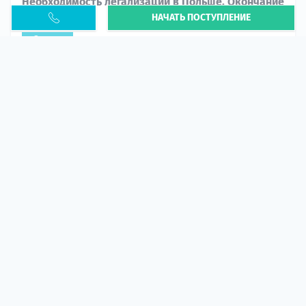
Необходимость легализации в Польше. Окончание
НАЧАТЬ ПОСТУПЛЕНИЕ
PESEL UKR
Статья
В 2026 году участились случаи депортации
украинцев из-за проблем с легальным статусом.
Поэ...
10 апр 2026
5669
центр польского образования
ГИД СТУДЕНТА