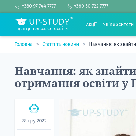
+380 97 744 7777
+380 50 722 7777
Акції
Університети
центр польської освіти
Головна
Статті та новини
Навчання: як знайти
Навчання: як знайти
отримання освіти у
28 гру 2022