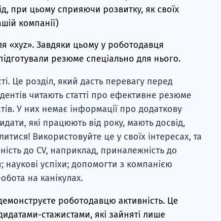
д, при цьому сприяючи розвитку, як своїх
ашій компанії)
ля «xyz». Завдяки цьому у роботодавця
підготували резюме спеціально для нього.
ті. Це розділ, який дасть перевагу перед
удентів читають статті про ефективне резюме
тів. У них немає інформації про додаткову
идати, які працюють від року, мають досвід,
итися! Використовуйте це у своїх інтересах, та
ність до CV, наприклад, приналежність до
; наукові успіхи; допомогти з компанією
обота на канікулах.
демонструєте роботодавцю активність. Це
дидатами-стажистами, які зайняті лише