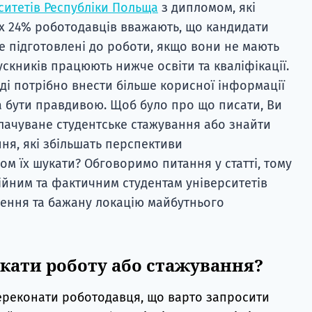
ситетів Республіки Польща
з дипломом, які
их 24% роботодавців вважають, що кандидати
е підготовлені до роботи, якщо вони не мають
пускників працюють нижче освіти та кваліфікації.
ді потрібно внести більше корисної інформації
 бути правдивою. Щоб було про що писати, Ви
лачуване студентське стажування або знайти
ня, які збільшать перспективи
м їх шукати? Обговоримо питання у статті, тому
ційним та фактичним студентам університетів
ження та бажану локацію майбутнього
кати роботу або стажування?
ереконати роботодавця, що варто запросити