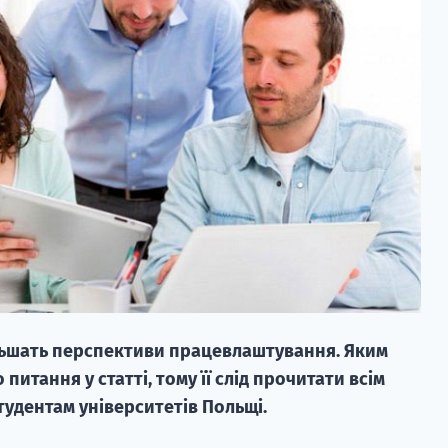
ільшать перспективи працевлаштування. Яким
итання у статті, тому її слід прочитати всім
удентам університетів Польщі.