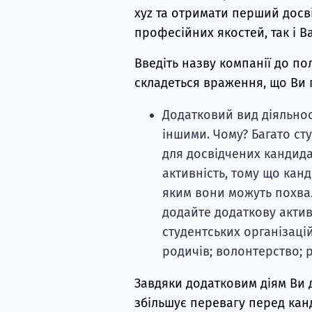
xyz та отримати перший досві
професійних якостей, так і В
Введіть назву компанії до по
складеться враження, що Ви 
Додатковий вид діяльнос
іншими. Чому? Багато ст
для досвідчених кандида
активність, тому що канд
яким вони можуть похвал
додайте додаткову актив
студентських організацій
родичів; волонтерство; р
Завдяки додатковим діям Ви 
збільшує перевагу перед кан