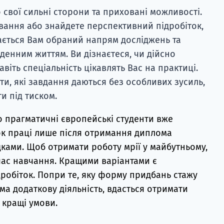
о свої сильні сторони та приховані можливості.
вання або знайдете перспективний підробіток,
ається Вам обраний напрям досліджень та
кденним життям. Ви дізнаєтеся, чи дійсно
авіть спеціальність цікавлять Вас на практиці.
ти, які завдання даються без особливих зусиль,
и під тиском.
 прагматичні європейські студенти вже
ок праці лише після отримання диплома
ками. Щоб отримати роботу мрії у майбутньому,
 час навчання. Кращими варіантами є
дробіток. Попри те, яку форму придбань стажу
ма додаткову діяльність, вдасться отримати
 кращі умови.