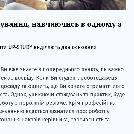
ування, навчаючись в одному з
віти UP-STUDY виділяють два основних
. Ви вже знаєте з попереднього пункту, як важко
емає досвіду. Коли Ви студент, роботодавець
 досвіду та оцінить, що Ви хочете отримати його
иста. Однак, уникаючи стажувань та практик, буде
оботу з порожнім резюме. Крім професійних
ажуванню вдасться дізнатися про: роботі у
конання наказів керівника, своєчасність та