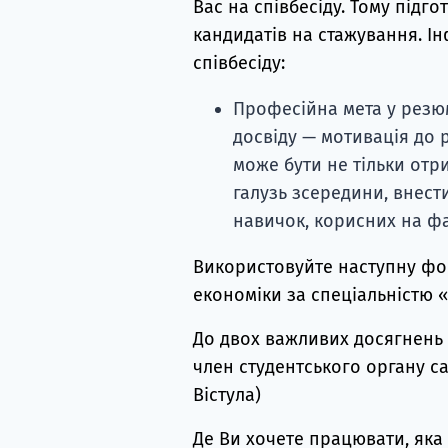
Вас на співбесіду. Тому підго
кандидатів на стажування. І
співбесіду:
Професійна мета у резюм
досвіду — мотивація до 
може бути не тільки отр
галузь зсередини, внест
навичок, корисних на фа
Використовуйте наступну фор
економіки за спеціальністю 
До двох важливих досягнень 
член студентського органу са
Вістула)
Де Ви хочете працювати, яка 