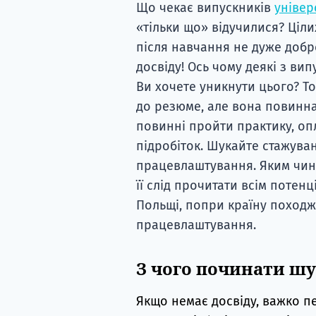
Що чекає випускників
універ
«тільки що» відучилися? Ціл
після навчання не дуже добр
досвіду! Ось чому деякі з ви
Ви хочете уникнути цього? То
до резюме, але вона повинна
повинні пройти практику, оп
підробіток. Шукайте стажуван
працевлаштування. Яким чино
її слід прочитати всім потен
Польщі, попри країну поход
працевлаштування.
З чого починати шу
Якщо немає досвіду, важко п