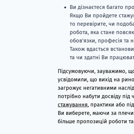
Ви дізнаєтеся багато пр
Якщо Ви пройдете стажу
то перевірите, чи подоб
робота, яка стане повся
обов'язки, професія та н
Також вдасться встанови
та чи здатні Ви працюват
Підсумовуючи, зауважимо, що
усвідомили, що вихід на рин
загрожує негативними наслід
потрібно набути досвіду під
стажування
, практики або пі
Ви виберете, маючи за плечи
більше пропозицій роботи та