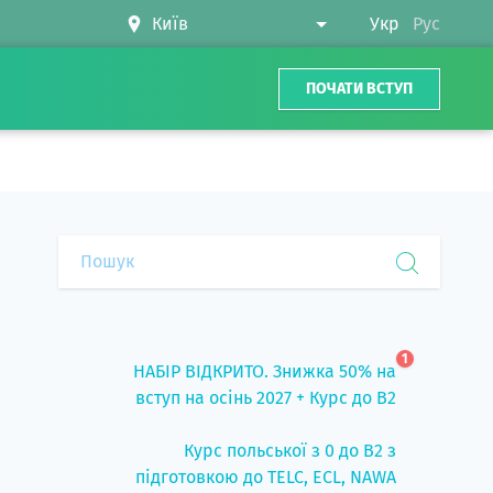
Укр
Рус
ПОЧАТИ ВСТУП
1
НАБІР ВІДКРИТО. Знижка 50% на
вступ на осінь 2027 + Курс до B2
Курс польської з 0 до B2 з
підготовкою до TELC, ECL, NAWA