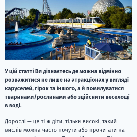
НАБІР ВІД
вступ на о
У цій статті Ви дізнаєтесь де можна відмінно
Курс
розважитися не лише на атракціонах у вигляді
підготовк
каруселей, гірок та іншого, а й помилуватися
тваринами/рослинами або здійснити веселощі
П
в воді.
Супро
Дорослі — це ті ж діти, тільки високі, такий
вислів можна часто почути або прочитати на