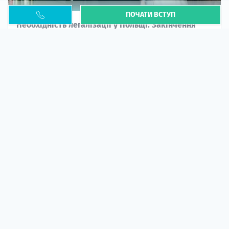
ПОЧАТИ ВСТУП
Необхідність легалізації у Польщі. Закінчення
PESEL UKR
Стаття
У 2026 році почастішали випадки депортації
українців через проблеми з легальним статусом....
10 кві 2026
5662
центр польської освіти