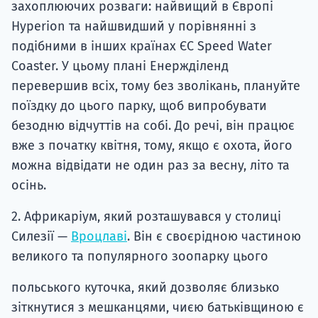
захоплюючих розваги: ​​найвищий в Європі
Hyperion та найшвидший у порівнянні з
подібними в інших країнах ЄС Speed ​​Water
Coaster. У цьому плані Енержділенд
перевершив всіх, тому без зволікань, плануйте
поїздку до цього парку, щоб випробувати
безодню відчуттів на собі. До речі, він працює
вже з початку квітня, тому, якщо є охота, його
можна відвідати не один раз за весну, літо та
осінь.
2. Африкаріум, який розташувався у столиці
Силезії —
Вроцлаві
. Він є своєрідною частиною
великого та популярного зоопарку цього
польського куточка, який дозволяє близько
зіткнутися з мешканцями, чиєю батьківщиною є