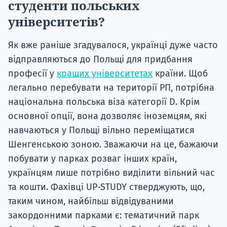
студенти польських
університетів?
Як вже раніше згадувалося, українці дуже часто
відправляються до Польщі для придбання
професії у
кращих університетах
країни. Щоб
легально перебувати на території РП, потрібна
національна польська віза категорії D. Крім
основної опції, вона дозволяє іноземцям, які
навчаються у Польщі вільно переміщатися
Шенгенською зоною. Зважаючи на це, бажаючи
побувати у парках розваг інших країн,
українцям лише потрібно виділити вільний час
та кошти. Фахівці UP-STUDY стверджують, що,
таким чином, найбільш відвідуваними
закордонними парками є: тематичний парк