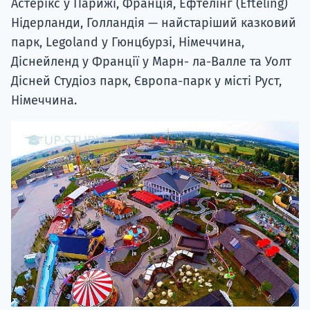
Астерікс у Парижі, Франція, Ефтелінг (Efteling)
Нідерланди, Голландія — найстаріший казковий
парк, Legoland у Гюнцбурзі, Німеччина,
Діснейленд у Франції у Марн- ла-Валле та Уолт
Дісней Студіоз парк, Європа-парк у місті Руст,
Німеччина.