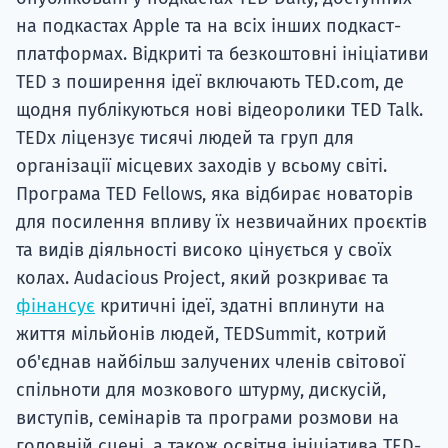
на подкастах Apple та на всіх інших подкаст-
платформах. Відкриті та безкоштовні ініціативи
TED з поширення ідеї включають TED.com, де
щодня публікуються нові відеоролики TED Talk.
TEDx ліцензує тисячі людей та груп для
організації місцевих заходів у всьому світі.
Програма TED Fellows, яка відбирає новаторів
для посилення впливу їх незвичайних проєктів
та видів діяльності високо цінується у своїх
колах. Audacious Project, який розкриває та
фінансує
критичні ідеї, здатні вплинути на
життя мільйонів людей, TEDSummit, котрий
об'єднав найбільш залучених членів світової
спільноти для мозкового штурму, дискусій,
виступів, семінарів та програми розмови на
головній сцені, а також освітня ініціатива TED-