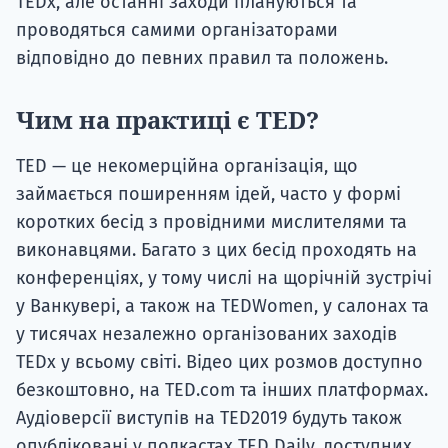
TEDx, але останні заходи плануються та
проводяться самими організаторами
відповідно до певних правил та положень.
Чим на практиці є TED?
TED — це некомерційна організація, що
займається поширенням ідей, часто у формі
коротких бесід з провідними мислителями та
виконавцями. Багато з цих бесід проходять на
конференціях, у тому числі на щорічній зустрічі
у Ванкувері, а також на TEDWomen, у салонах та
у тисячах незалежно організованих заходів
TEDx у всьому світі. Відео цих розмов доступно
безкоштовно, на TED.com та інших платформах.
Аудіоверсії виступів на TED2019 будуть також
опубліковані у подкастах TED Daily, доступних