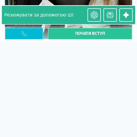
Резюмувати за допомогою ШІ
ПОЧАТИ ВСТУП
Необхідність легалізації у Польщі. Закінчення
PESEL UKR
Стаття
У 2026 році почастішали випадки депортації
українців через проблеми з легальним статусом....
10 кві 2026
5664