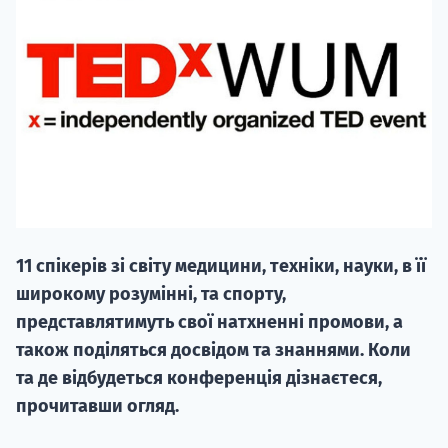
НАБІР ВІД
вступ на о
Курс
11 спікерів зі світу медицини, техніки, науки, в її
підготовк
широкому розумінні, та спорту,
П
представлятимуть свої натхненні промови, а
також поділяться досвідом та знаннями. Коли
Супро
та де відбудеться конференція дізнаєтеся,
прочитавши огляд.