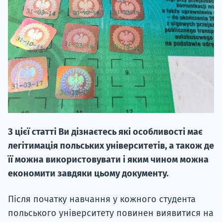
НАБІР ВІД
вступ на о
Курс
З цієї статті Ви дізнаєтесь які особливості має
підготовк
легітимація польських університетів, а також де
П
її можна використовувати і яким чином можна
економити завдяки цьому документу.
Супро
Після початку навчання у кожного студента
польського університету повинен виявитися на