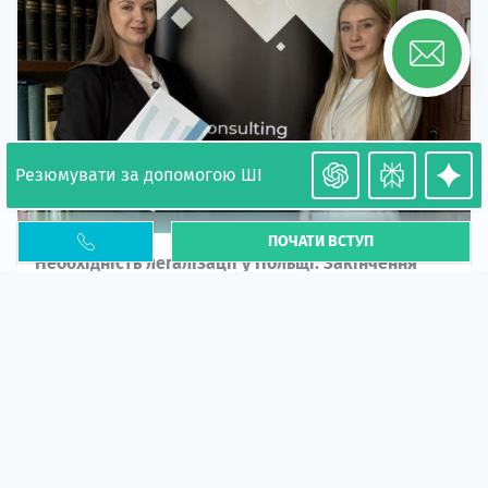
Резюмувати за допомогою ШІ
ПОЧАТИ ВСТУП
Необхідність легалізації у Польщі. Закінчення
PESEL UKR
Стаття
У 2026 році почастішали випадки депортації
українців через проблеми з легальним статусом....
10 кві 2026
5662