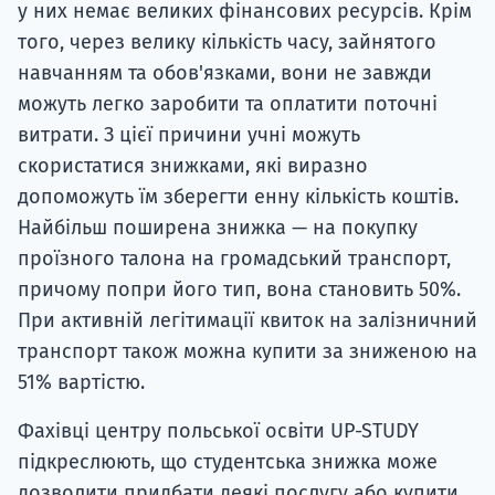
у них немає великих фінансових ресурсів. Крім
того, через велику кількість часу, зайнятого
навчанням та обов'язками, вони не завжди
можуть легко заробити та оплатити поточні
витрати. З цієї причини учні можуть
скористатися знижками, які виразно
допоможуть їм зберегти енну кількість коштів.
Найбільш поширена знижка — на покупку
проїзного талона на громадський транспорт,
причому попри його тип, вона становить 50%.
При активній легітимації квиток на залізничний
транспорт також можна купити за зниженою на
51% вартістю.
Фахівці центру польської освіти UP-STUDY
підкреслюють, що студентська знижка може
дозволити придбати деякі послугу або купити