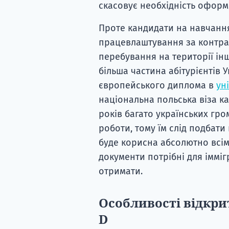
скасовує необхідність оформл
Проте кандидати на навчання
працевлаштування за контрак
перебування на території інш
більша частина абітурієнтів
європейського диплома в
ун
національна польська віза ка
років багато українських гро
роботи, тому їм слід подбати
буде корисна абсолютно всім 
документи потрібні для іммігр
отримати.
Особливості відкри
D