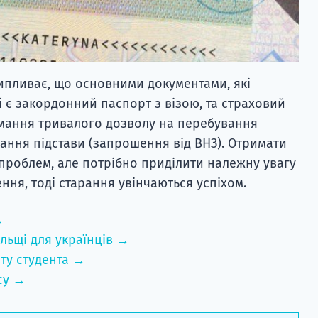
ипливає, що основними документами, які
і є закордонний паспорт з візою, та страховий
имання тривалого дозволу на перебування
мання підстави (запрошення від ВНЗ). Отримати
 проблем, але потрібно приділити належну увагу
ня, тоді старання увінчаються успіхом.
→
льщі для українців →
ту студента →
су →