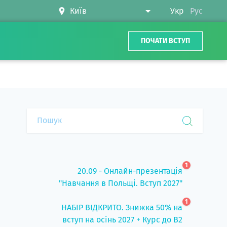
Укр
Рус
ПОЧАТИ ВСТУП
1
20.09 - Онлайн-презентація
"Навчання в Польщі. Вступ 2027"
1
НАБІР ВІДКРИТО. Знижка 50% на
вступ на осінь 2027 + Курс до B2