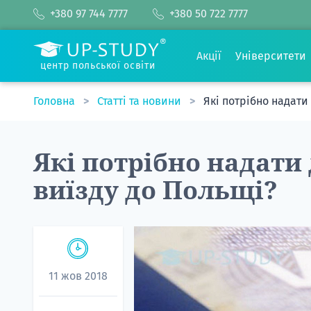
+380 97 744 7777
+380 50 722 7777
Акції
Університети
центр польської освіти
Головна
Статті та новини
Які потрібно надати
Які потрібно надати
виїзду до Польщі?
11 жов 2018