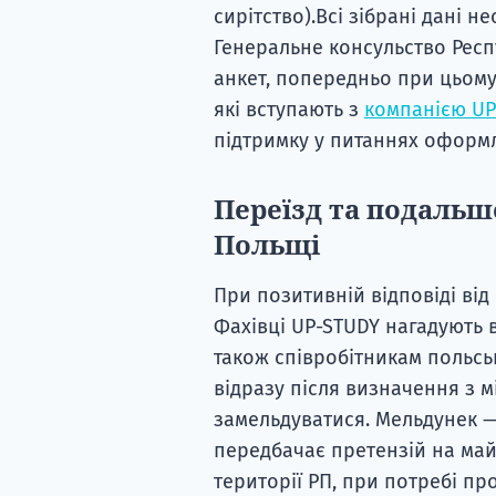
сирітство).Всі зібрані дані н
Генеральне консульство Респ
анкет, попередньо при цьому 
які вступають з
компанією UP
підтримку у питаннях оформ
Переїзд та подальш
Польщі
При позитивній відповіді від
Фахівці UP-STUDY нагадують в
також співробітникам польськ
відразу після визначення з 
замельдуватися. Мельдунек —
передбачає претензій на май
території РП, при потребі п