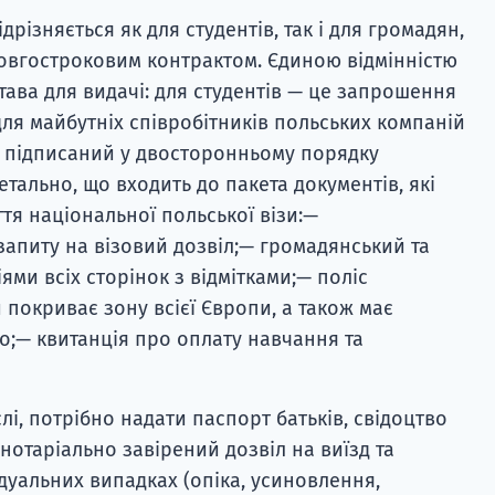
дрізняється як для студентів, так і для громадян,
овгостроковим контрактом. Єдиною відмінністю
тава для видачі: для студентів — це запрошення
 для майбутніх співробітників польських компаній
 підписаний у двосторонньому порядку
етально, що входить до пакета документів, які
тя національної польської візи:—
запиту на візовий дозвіл;— громадянський та
ми всіх сторінок з відмітками;— поліс
 покриває зону всієї Європи, а також має
ро;— квитанція про оплату навчання та
слі, потрібно надати паспорт батьків, свідоцтво
нотаріально завірений дозвіл на виїзд та
дуальних випадках (опіка, усиновлення,