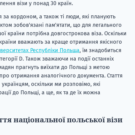
ення візи у понад 30 країн.
 за кордоном, а також ті люди, які планують
том зобов'язані пам'ятати, що для легального
ої країни потрібна довгострокова віза. Оскільки
 України вважають за краще отримання якісного
іверситетах Республіки Польща
, їм знадобиться
тегорії D. Також зважаючи на події останніх
мадян прагнуть виїхати до Польщі з метою
 про отримання аналогічного документа. Стаття
українцям, оскільки ми розповімо, які
ації до Польщі, а ще, як та де їх можна
ття національної польської візи