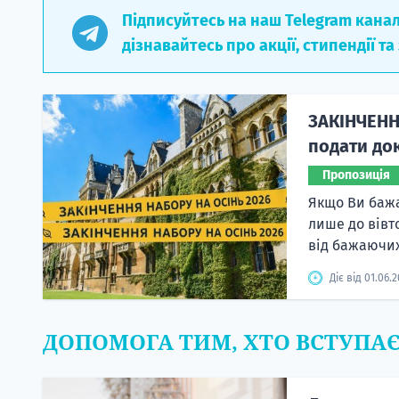
Підписуйтесь на наш Telegram кана
дізнавайтесь про акції, стипендії та
ЗАКІНЧЕНН
подати док
Пропозиція
Якщо Ви бажа
лише до вівт
від бажаючих
Діє від 01.06.
ДОПОМОГА ТИМ, ХТО ВСТУПА