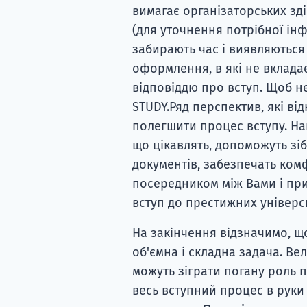
вимагає організаторських зді
(для уточнення потрібної інф
забирають час і виявляються 
оформлення, в які не вклада
відповіддю про вступ. Щоб не
STUDY.Ряд перспектив, які в
полегшити процес вступу. Наш
що цікавлять, допоможуть зіб
документів, забезпечать ко
посередником між Вами і пр
вступ до престижних універс
На закінчення відзначимо, щ
об'ємна і складна задача. Вел
можуть зіграти погану роль 
весь вступний процес в руки