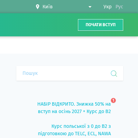
Укр
Рус
ПОЧАТИ ВСТУП
1
НАБІР ВІДКРИТО. Знижка 50% на
вступ на осінь 2027 + Курс до B2
Курс польської з 0 до B2 з
підготовкою до TELC, ECL, NAWA