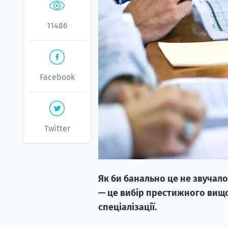
11486
Facebook
Twitter
Як би банально це не звучало
— це вибір престижного вищо
спеціалізації.