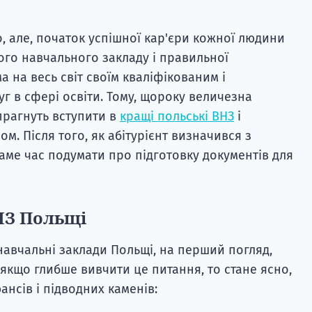
, але, початок успішної кар'єри кожної людини
го навчального закладу і правильної
а на весь світ своїм кваліфікованим і
 в сфері освіти. Тому, щороку величезна
 прагнуть вступити в
кращі польські ВНЗ
і
. Після того, як абітурієнт визначився з
саме час подумати про підготовку документів для
НЗ Польщі
навчальні заклади Польщі, на перший погляд,
якщо глибше вивчити це питання, то стане ясно,
нсів і підводних каменів: