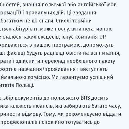
бностей, знання польської або англійської мов
ормації) і правильних дій. Ці завдання
багатьом не до снаги. Стислі терміни
ється абітурієнт, може послужити негативною
 сталося таких ексцесів, існує компанія UP-
ідкриваються з нашою програмою, допоможуть
і фахівці будуть раді відповісти на всі питання,
рати і здійснити переклад необхідного пакету
мфортне навчання/проживання і виступлять
иймальною комісією. Ми гарантуємо успішний
итетів Польщі.
о збір документів до польського ВНЗ досить
ика кількість нюансів, які забирають багато часу,
принести відмову. Тому, ми рекомендуємо віддати
 професіоналів і спокійно готуватись до