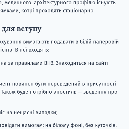
о, медичного, архітектурного профілю існують
рямками, котрі проходять стаціонарно
 для вступу
ахування вимагають подавати в білій паперовій
єнта. В неї входять:
ена за правилами ВНЗ. Знаходиться на сайті
кумент повинен бути переведений в присутності
 Також буде потрібно апостиль — зведення про
іс на нещасні випадки;
овідати вимогам: на білому фоні, без куточків.