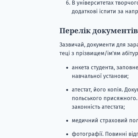
В університетах творчог
додаткові іспити за нап
Перелік документів
Зазвичай, документи для зар
теці з прізвищем/ім'ям абітурі
анкета студента, заповн
навчальної установи;
атестат, його копія. До
польського присяжного.
законність атестата;
медичний страховий пол
фотографії. Повинні відп