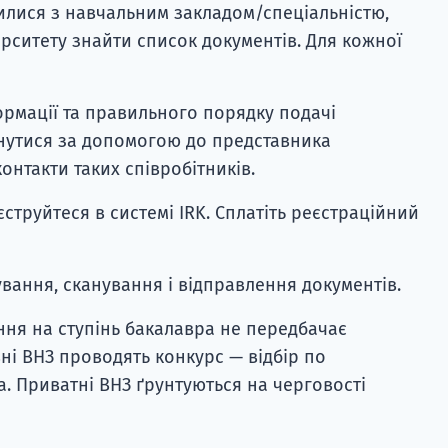
чилися з навчальним закладом/спеціальністю,
ерситету знайти список документів. Для кожної
ормації та правильного порядку подачі
нутися за допомогою до представника
контакти таких співробітників.
струйтеся в системі IRK. Сплатіть реєстраційний
ання, сканування і відправлення документів.
ння на ступінь бакалавра не передбачає
ні ВНЗ проводять конкурс — відбір по
а. Приватні ВНЗ ґрунтуються на черговості