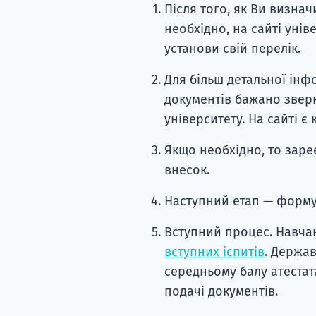
Після того, як Ви визна
необхідно, на сайті унів
установи свій перелік.
Для більш детальної інф
документів бажано звер
університету. На сайті є 
Якщо необхідно, то зареє
внесок.
Наступний етап — формув
Вступний процес. Навча
вступних іспитів
. Держав
середньому балу атестат
подачі документів.