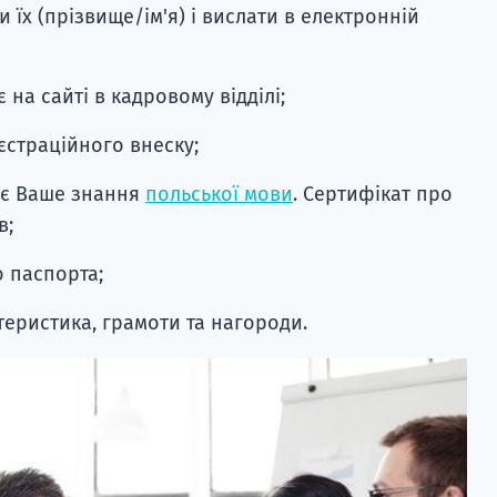
 їх (прізвище/ім'я) і вислати в електронній
 на сайті в кадровому відділі;
єстраційного внеску;
ує Ваше знання
польської мови
. Сертифікат про
в;
 паспорта;
теристика, грамоти та нагороди.