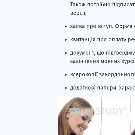
Також потрібно підписати
версії;
заява про вступ. Форма є
квитанція про оплату ре
документ, що підтвердж
закінчення мовних курсі
ксерокопії закордонного
додаткові папери: харак