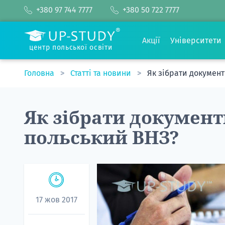
+380 97 744 7777
+380 50 722 7777
Акції
Університети
центр польської освіти
Головна
Статті та новини
Як зібрати документ
Як зібрати документ
польський ВНЗ?
17 жов 2017