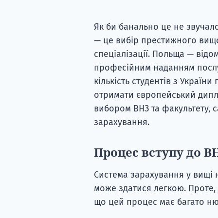
Як би банально це не звучало
— це вибір престижного вищо
спеціалізації. Польща — відом
професійним наданням послуг
кількість студентів з України
отримати європейський диплом
вибором ВНЗ та факультету, 
зарахування.
Процес вступу до В
Система зарахування у вищі 
може здатися легкою. Проте, 
що цей процес має багато нюа