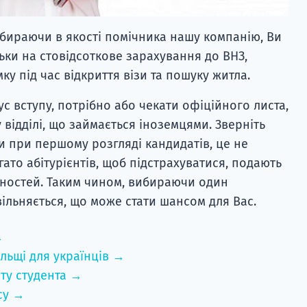
ибираючи в якості помічника нашу компанію, Ви
ьки на стовідсоткове зарахування до ВНЗ,
ку під час відкриття візи та пошуку житла.
ус вступу, потрібно або чекати офіційного листа,
 відділі, що займається іноземцями. Зверніть
и при першому розгляді кандидатів, це не
гато абітурієнтів, щоб підстрахуватися, подають
ьностей. Таким чином, вибираючи один
вільняється, що може стати шансом для Вас.
→
льщі для українців →
ту студента →
су →