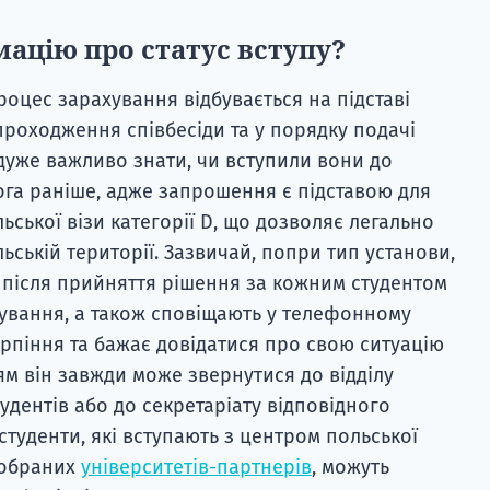
мацію про статус вступу?
роцес зарахування відбувається на підставі
 проходження співбесіди та у порядку подачі
 дуже важливо знати, чи вступили вони до
ога раніше, адже запрошення є підставою для
ьської візи категорії D, що дозволяє легально
ьській території. Зазвичай, попри тип установи,
у після прийняття рішення за кожним студентом
ування, а також сповіщають у телефонному
ерпіння та бажає довідатися про свою ситуацію
ям він завжди може звернутися до відділу
удентів або до секретаріату відповідного
студенти, які вступають з центром польської
 обраних
університетів-партнерів
, можуть