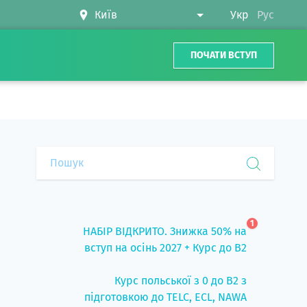
Укр
Рус
ПОЧАТИ ВСТУП
1
НАБІР ВІДКРИТО. Знижка 50% на
вступ на осінь 2027 + Курс до B2
Курс польської з 0 до B2 з
підготовкою до TELC, ECL, NAWA