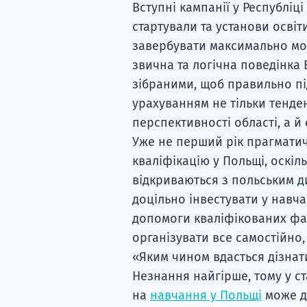
Вступні кампанії у Республіц
стартували та установи осві
завербувати максимально можл
звична та логічна поведінка 
зібраними, щоб правильно під
урахуванням не тільки тенде
перспективності області, а й
Уже не перший рік прагматич
кваліфікацію у Польщі, оскіл
відкриваються з польським д
доцільно інвестувати у навча
допомоги кваліфікованих фахі
організувати все самостійно, 
«Яким чином вдасться дізнати
Незнання найгірше, тому у с
на
навчання у Польщі
може ді