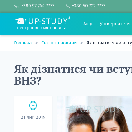
+380 97 744 7777
+380 50 722 7777
Акції
Університети
центр польської освіти
Головна
Статті та новини
Як дізнатися чи вст
Як дізнатися чи всту
ВНЗ?
21 лип 2019