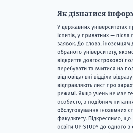
Як дізнатися інфор
У державних університетах п
іспитів, у приватних — після
заявок. До слова, іноземцям
обраного університету, яком
відкриття довгострокової пол
перебувати та вчитися на пол
відповідальні відділи відраз
відправляють лист про зарах
режимі. Якщо учень не має т
особисто, з подібним питанн
обслуговування іноземних ст
факультету. Підкреслимо, що 
освіти UP-STUDY до одного з