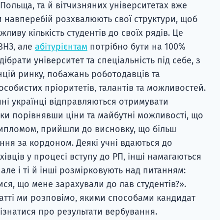
і Польща, та й вітчизняних університетах вже
ти навперебій розхвалюють свої структури, щоб
иву кількість студентів до своїх рядів. Це
ВНЗ, але
абітурієнтам
потрібно бути на 100%
ібрати університет та спеціальність під себе, з
нцій ринку, побажань роботодавців та
 особистих пріоритетів, талантів та можливостей.
ні українці відправляються отримувати
ьки порівнявши ціни та майбутні можливості, що
ипломом, прийшли до висновку, що більш
ння за кордоном. Деякі учні вдаються до
вців у процесі вступу до РП, інші намагаються
але і ті й інші розмірковують над питанням:
ся, що мене зарахували до лав студентів?».
татті ми розповімо, якими способами кандидат
знатися про результати вербування.