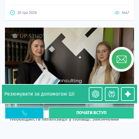
26 тра 2026
6447
Резюмувати за допомогою ШІ
ПОЧАТИ ВСТУП
Необхідність легалізації у Польщі. Закінчення
PESEL UKR
Стаття