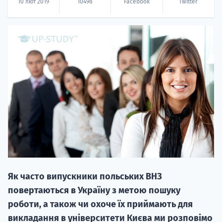
10 лют 2019
10498
Facebook
Twitter
НАБІР ВІД
вступ на о
Курс
підготовк
П
Як часто випускники польських ВНЗ
повертаються в Україну з метою пошуку
Супро
роботи, а також чи охоче їх приймають для
викладання в університети Києва ми розповімо