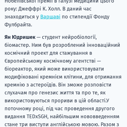
Нобелівської премії в галузі медицини цього
року: Джеффрі К. Холл. В даний час
знаходиться у
Варшаві
по стипендії Фонду
Фулбрайта.
Ян Юдришек
— студент нейробіології,
біомастер. Ним був розроблений інноваційний
космічний проект для стажування в
Європейському космічному агентстві —
біореактор, який може використовувати
модифіковані кремнієм клітини, для отримання
кремнію з астероїдів. Він зможе розповісти
слухачам про генезис життя та про те, як
використовуються прориви в цій області.У
поточному році, під час проведення другого
видання TEDxSGH, найбільшим нововведенням
стане три виступи англійською мовою. Разом з