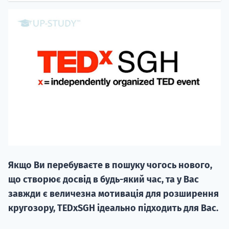
НАБІР ВІД
вступ на о
Курс
підготовк
Якщо Ви перебуваєте в пошуку чогось нового,
П
що створює досвід в будь-який час, та у Вас
завжди є величезна мотивація для розширення
Супро
кругозору, TEDxSGH ідеально підходить для Вас.