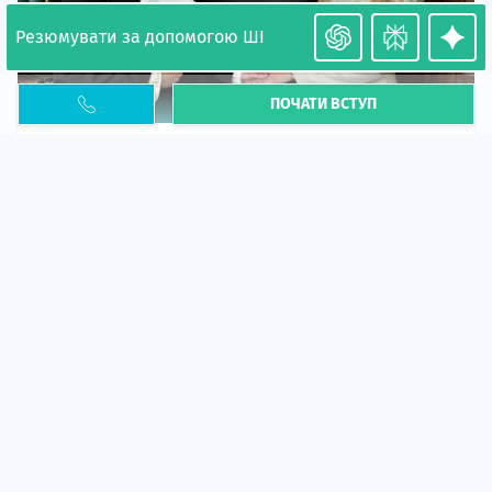
Резюмувати за допомогою ШІ
ПОЧАТИ ВСТУП
Необхідність легалізації у Польщі. Закінчення
PESEL UKR
Стаття
У 2026 році почастішали випадки депортації
українців через проблеми з легальним статусом....
10 кві 2026
5662
центр польської освіти