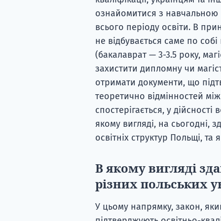
ознайомитися з навчальною 
всього періоду освіти. В при
не відбувається саме по соб
(бакалаврат — 3-3.5 року, маг
захистити дипломну чи магіст
отримати документи, що підт
теоретично відмінностей між 
спостерігається, у дійсності 
якому вигляді, на сьогодні, 
освітніх структур Польщі, та 
В якому вигляді зд
різних польських у
У цьому напрямку, закон, яки
підтверджують освітньо-квал