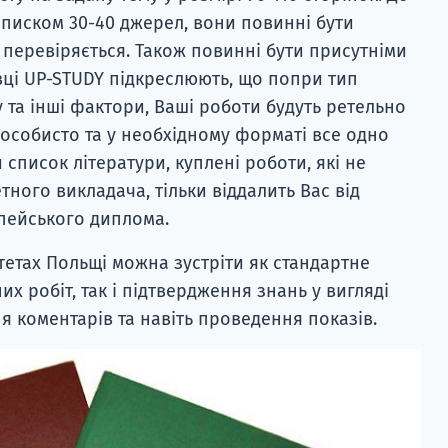
писком 30-40 джерел, вони повинні бути
перевіряється. Також повинні бути присутніми
івці UP-STUDY підкреслюють, що попри тип
ку та інші фактори, Ваші роботи будуть ретельно
 особисто та у необхідному форматі все одно
 список літератури, куплені роботи, які не
ного викладача, тільки віддалить Вас від
пейського диплома.
итетах Польщі можна зустріти як стандартне
х робіт, так і підтвердження знань у вигляді
я коментарів та навіть проведення показів.