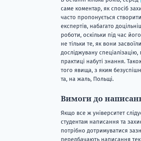
саме коментар, як спосіб захи
часто пропонується створити
експертів, набагато доцільн
роботи, оскільки під час йо
не тільки те, як вони засвої
досліджувану спеціалізацію,
практиці набуті знання. Тако
того явища, з яким безуспішно
та, на жаль, Польщі.
Вимоги до написан
Якщо все ж університет слід
студентам написання та захис
потрібно дотримуватися зазн
передбачають написання текст