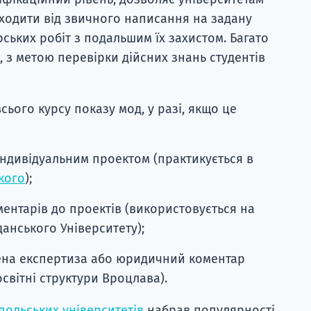
ходити від звичного написання на задану
ських робіт з подальшим їх захистом. Багато
, з метою перевірки дійсних знань студентів
сього курсу показу мод, у разі, якщо це
індивідуальним проектом (практикується в
кого
);
ентарів до проектів (використовується на
данського Університету);
дена експертиза або юридичний коментар
світні структури Вроцлава).
польських університетів
набрав популярності