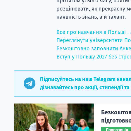
протягом усього часу, боятис
розцінювати, як прекрасну м
наявність знань, а й талант.
Все про навчання в Польщі 
Переглянути університети По
Безкоштовно заповнити Анке
Вступ у Польщу 2027 без стре
Підписуйтесь на наш Telegram кана
дізнавайтесь про акції, стипендії та
Безкоштовн
підготовко
Пропозиція