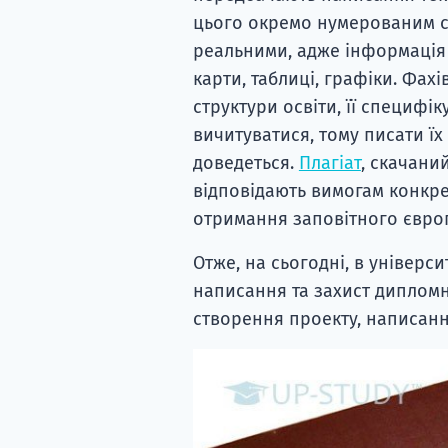
цього окремо нумерованим с
реальними, адже інформація 
карти, таблиці, графіки. Фах
структури освіти, її специфі
вичитуватися, тому писати їх
доведеться.
Плагіат
, скачаний
відповідають вимогам конкрет
отримання заповітного євро
Отже, на сьогодні, в універс
написання та захист дипломни
створення проекту, написанн