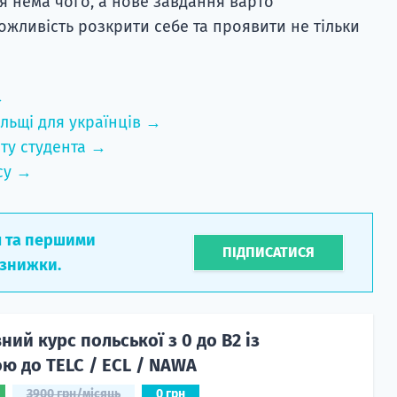
я нема чого, а нове завдання варто
ожливість розкрити себе та проявити не тільки
→
льщі для українців →
ту студента →
су →
л та першими
ПІДПИСАТИСЯ
 знижки.
ий курс польської з 0 до B2 із
ю до TELC / ECL / NAWA
3900 грн/місяць
0 грн