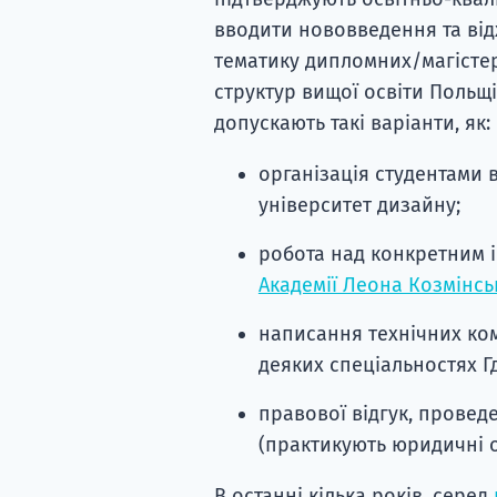
вводити нововведення та від
тематику дипломних/магістер
структур вищої освіти Польщі
допускають такі варіанти, як:
організація студентами в
університет дизайну;
робота над конкретним 
Академії Леона Козмінсь
написання технічних ком
деяких спеціальностях Г
правової відгук, прове
(практикують юридичні о
В останні кілька років, серед