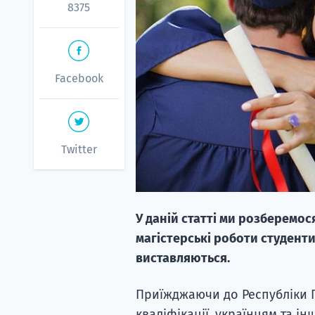
8375
Facebook
Twitter
У даній статті ми розберемося
магістерські роботи студенти 
виставляються.
Приїжджаючи до Республіки 
кваліфікації, українцям та 