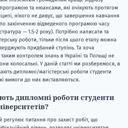
програмою та нюансами, які очікують протягом
нципі, нікого не дивує, що завершення навчання
і по закінченню відведеного програмою часу
істратура — 1.5-2 року). Потрібно написати та
ерську роботи, тільки після цього етапу можна
верджують придбаний ступінь. Та хоча
таким контролем знань в Україні та Польщі не
вони колосальні. У даній статті ми розберемося, в
здають дипломні/магістерські роботи студенти
які вимоги до них виставляються.
ають дипломні роботи студенти
ніверситетів?
й регулює питання про захист робіт, що
іфікаційний рівень, дозволяє університетам