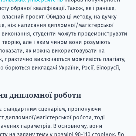
сту обраної кваліфікації. Також, як і раніше,
 власний проект. Обидва ці методу, на думку
іше, ніж написання дипломної/магістерської
го виконання, студенти можуть продемонструвати
ли теорію, але і яким чином вони розуміють
 показати, як можна використовувати на
ж, практично виключається можливість плагіату,
 борються викладачі України, Росії, Білорусії,
ня дипломної роботи
ує стандартним сценарієм, пропонуючи
т дипломної/магістерської роботи, тоді
ачених параметрів. В основному, вони
у на задану тему у розмірі 90-110 сторінок. До