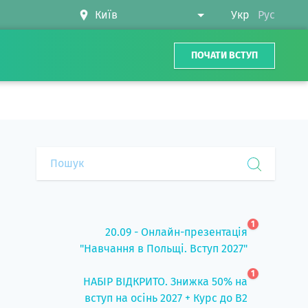
Укр
Рус
ПОЧАТИ ВСТУП
1
20.09 - Онлайн-презентація
"Навчання в Польщі. Вступ 2027"
1
НАБІР ВІДКРИТО. Знижка 50% на
вступ на осінь 2027 + Курс до B2