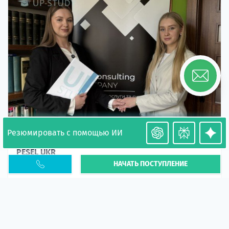
Резюмировать с помощью ИИ
Необходимость легализации в Польше. Окончание
PESEL UKR
НАЧАТЬ ПОСТУПЛЕНИЕ
Статья
В 2026 году участились случаи депортации
украинцев из-за проблем с легальным статусом.
Поэ...