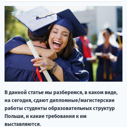
НАБОР О
поступление
В данной статье мы разберемся, в каком виде,
Курс
на сегодня, сдают дипломные/магистерские
подготов
работы студенты образовательных структур
По
Польши, и какие требования к им
выставляются.