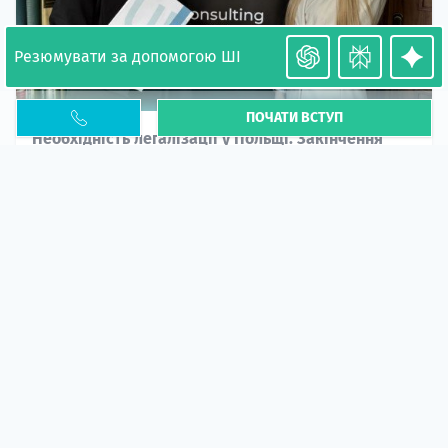
Резюмувати за допомогою ШІ
ПОЧАТИ ВСТУП
Необхідність легалізації у Польщі. Закінчення
PESEL UKR
Стаття
У 2026 році почастішали випадки депортації
українців через проблеми з легальним статусом....
10 кві 2026
5663
центр польської освіти