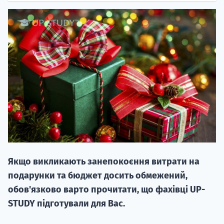
НАБІР ВІД
вступ на о
Курс
підготовк
Якщо викликають занепокоєння витрати на
П
подарунки та бюджет досить обмежений,
обов'язково варто прочитати, що фахівці UP-
Супро
STUDY підготували для Вас.