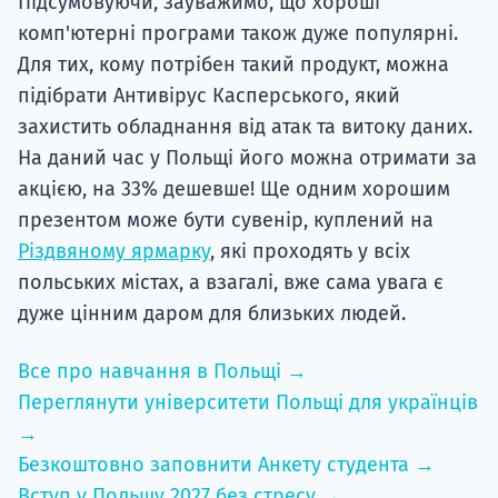
Підсумовуючи, зауважимо, що хороші
комп'ютерні програми також дуже популярні.
Для тих, кому потрібен такий продукт, можна
підібрати Антивірус Касперського, який
захистить обладнання від атак та витоку даних.
На даний час у Польщі його можна отримати за
акцією, на 33% дешевше! Ще одним хорошим
презентом може бути сувенір, куплений на
Різдвяному ярмарку
, які проходять у всіх
польських містах, а взагалі, вже сама увага є
дуже цінним даром для близьких людей.
Все про навчання в Польщі →
Переглянути університети Польщі для українців
→
Безкоштовно заповнити Анкету студента →
Вступ у Польщу 2027 без стресу →