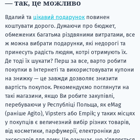
— так, це можливо
Вдалий та
цікавий подарунок
повинен
коштувати дорого. Думаючи про бюджет,
обмежених багатьма різдвяними витратами, все
ж можна вибрати подарунки, які недорогі та
принесуть радість людям, котрі отримують їх.
Де тоді їх шукати? Перш за все, варто робити
покупки в Інтернеті та використовувати купони
на знижку — це завжди дозволяє знизити
вартість покупок. Рекомендуємо поглянути на
такі магазини, якщо Ви робите закупівлі,
перебуваючи у Республіці Польща, як eMag
(раніше Agito), Vipsters або Empik; у таких місцях
у покупців є величезний вибір різних товарів,
від косметики, парфумерії, електроніки до
аксесуарів для дому. Це означає, що з'являється