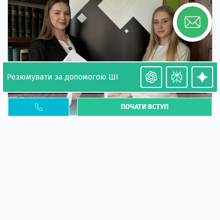
Резюмувати за допомогою ШІ
ПОЧАТИ ВСТУП
Необхідність легалізації у Польщі. Закінчення
PESEL UKR
Стаття
У 2026 році почастішали випадки депортації
українців через проблеми з легальним статусом....
10 кві 2026
5663