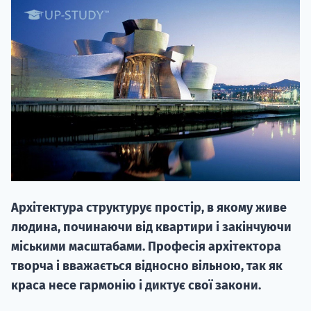
НАБІР ВІД
вступ на о
Курс
підготовк
Архітектура структурує простір, в якому живе
П
людина, починаючи від квартири і закінчуючи
міськими масштабами. Професія архітектора
Супро
творча і вважається відносно вільною, так як
краса несе гармонію і диктує свої закони.