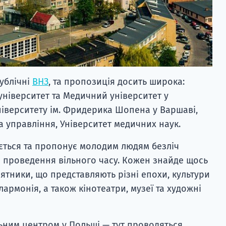
публічні
ВНЗ
, та пропозиція досить широка:
університет та Медичний університет у
університету ім. Фридерика Шопена у Варшаві,
а управління, Університет медичних наук.
ється та пропонує молодим людям безліч
 проведення вільного часу. Кожен знайде щось
м'ятники, що представляють різні епохи, культури
ілармонія, а також кінотеатри, музеї та художні
ьним центром у Польщі — тут проводяться