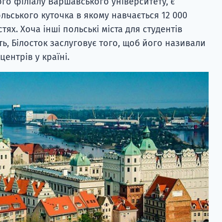
го філіалу Варшавського університету, є
ьського куточка в якому навчається 12 000
стях. Хоча інші польські міста для студентів
ь, Білосток заслуговує того, щоб його називали
ентрів у країні.