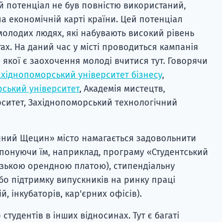
й потенціал не був повністю використаний,
на економічній карті країни. Цей потенціал
 молодих людях, які набувають високий рівень
тах. На даний час у місті проводиться кампанія
якої є заохочення молоді вчитися тут. Говорячи
ахіднопоморський університет бізнесу
,
ський університет
, Академія мистецтв,
ситет, Західнопоморський технологічний
чний Щецин» місто намагається задовольнити
понуючи їм, наприклад, програму «Студентський
изькою орендною платою), стипендіальну
бо підтримку випускників на ринку праці
й, інкубаторів, кар'єрних офісів).
студентів в інших відносинах. Тут є багаті