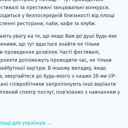
естивалі та престижні танцювальні конкурси.
одиться у безпосередній близькості від площі
ленні ресторани, паби, кафе та клуби.
ають увагу на те, що якщо Вам до душі будь-яке
неними, що тут вдасться знайти не тільки
и проведення дозвілля. Часті фестивалі,
проекти допоможуть проводити час, не тільки
майбутньої кар'єри. В іншому випадку, якщо
, звертайтеся до будь-якого з наших 28-ми UP-
вані співробітники запропонують інші варіанти
ь повний спектр послуг, пов'язаних з навчанням у
→
льщі для українців →