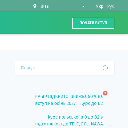
Укр
Рус
ПОЧАТИ ВСТУП
1
НАБІР ВІДКРИТО. Знижка 50% на
вступ на осінь 2027 + Курс до B2
Курс польської з 0 до B2 з
підготовкою до TELC, ECL, NAWA