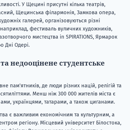
ливості. У Щецині присутні кілька театрів,
асний, Щецинська філармонія, Замкова опера,
 художніх галерей, організовуються різні
, наприклад, фестиваль вуличних художників,
зотворчого мистецтва in SPIRATIONS, Ярмарок
о Дні Одері.
 та недооцінене студентське
вне пам'ятників, де люди різних націй, релігій та
есятиліттями. Менш ніж 300 000 жителів міста є
ами, українцями, татарами, а також циганами.
тва є важливим економічним та культурним, а
ентром регіону. Місцевий університет Білостока,