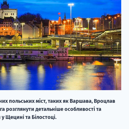
них польських міст, таких як Варшава, Вроцлав
га розглянути детальніше особливості та
у Щецині та Білостоці.