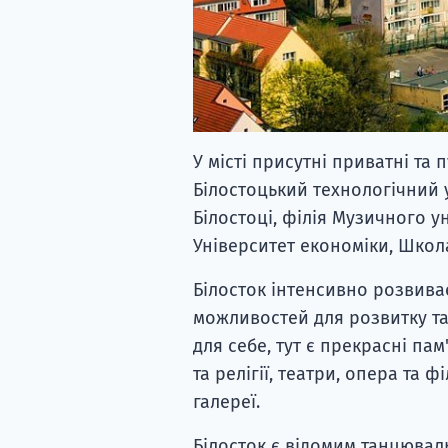
У місті присутні приватні та 
Білостоцький технологічний 
Білостоці, філія Музичного 
Університет економіки, Школ
Білосток інтенсивно розвива
можливостей для розвитку та
для себе, тут є прекрасні па
та релігії, театри, опера та ф
галереї.
Білосток є відомим танцювал