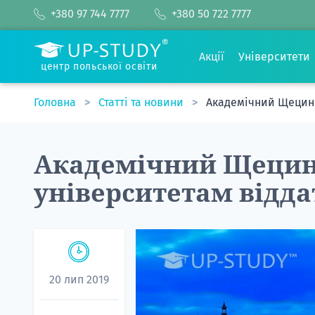
+380 97 744 7777
+380 50 722 7777
Акції
Університети
центр польської освіти
Головна
Статті та новини
Академічний Щецин т
Академічний Щецин 
університетам відда
20 лип 2019