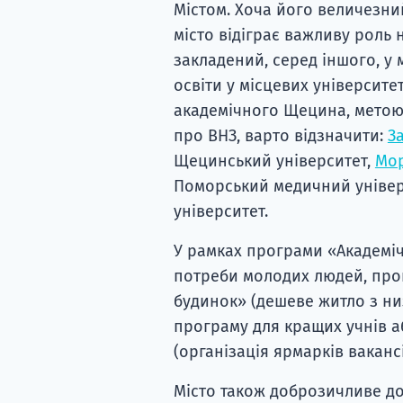
Містом. Хоча його величезни
місто відіграє важливу роль 
закладений, серед іншого, у
освіти у місцевих університе
академічного Щецина, метою 
про ВНЗ, варто відзначити:
З
Щецинський університет,
Мор
Поморський медичний універ
університет.
У рамках програми «Академі
потреби молодих людей, про
будинок» (дешеве житло з н
програму для кращих учнів а
(організація ярмарків вакансі
Місто також доброзичливе до 