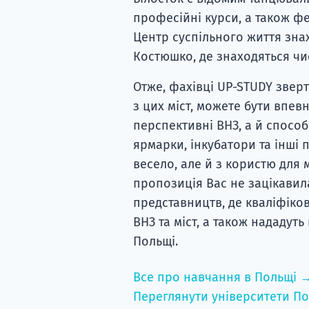
професійні курси, а також ф
Центр суспільного життя знах
Костюшко, де знаходяться чис
Отже, фахівці UP-STUDY зверт
з цих міст, можете бути впев
перспективні ВНЗ, а й способ
ярмарки, інкубатори та інші 
весело, але й з користю для 
пропозиція Вас не зацікавила
представництв, де кваліфіко
ВНЗ та міст, а також нададут
Польщі.
Все про навчання в Польщі 
Переглянути університети По