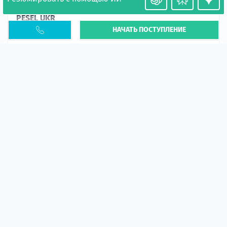
Необходимость легализации в Польше. Окончание
PESEL UKR
НАЧАТЬ ПОСТУПЛЕНИЕ
Статья
В 2026 году участились случаи депортации
украинцев из-за проблем с легальным статусом.
Поэ...
10 апр 2026
5667
центр польского образования
ГИД СТУДЕНТА