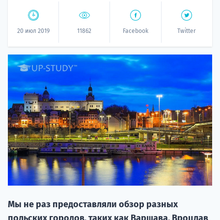
20 июл 2019
11862
Facebook
Twitter
20.09 
НАБОР О
поступление
Мы не раз предоставляли обзор разных
польских городов, таких как Варшава, Вроцлав