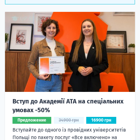
Вступ до Академії ATA на спеціальних
умовах -50%
Предложение
34900 грн
16900 грн
Вступайте до одного із провідних університетів
Польщі по пакету послуг «Все включено» на