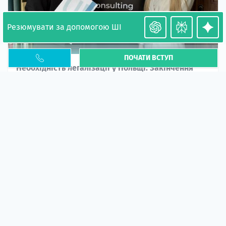
Резюмувати за допомогою ШІ
ПОЧАТИ ВСТУП
Необхідність легалізації у Польщі. Закінчення
PESEL UKR
Стаття
У 2026 році почастішали випадки депортації
українців через проблеми з легальним статусом....
10 кві 2026
5667
центр польської освіти