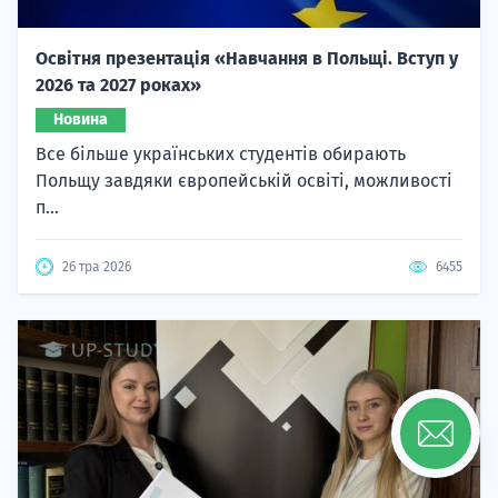
Освітня презентація «Навчання в Польщі. Вступ у
2026 та 2027 роках»
Новина
Все більше українських студентів обирають
Польщу завдяки європейській освіті, можливості
п...
26 тра 2026
6455