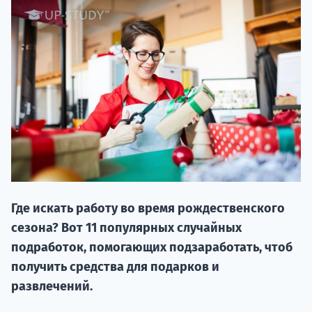
20.09
"Навчання 
НАБІР ВІД
вступ на о
Где искать работу во время рождественского
Курс
сезона? Вот 11 популярных случайных
підготовк
подработок, помогающих подзаработать, чтоб
получить средства для подарков и
П
развлечений.
Супро