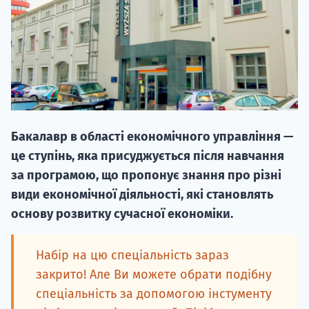
20.09
Бакалавр в області економічного управління —
"Навчання 
це ступінь, яка присуджується після навчання
НАБІР ВІД
за програмою, що пропонує знання про різні
вступ на о
види економічної діяльності, які становлять
основу розвитку сучасної економіки.
Курс
підготовк
Набір на цю спеціальність зараз
П
закрито! Але Ви можете обрати подібну
спеціальність за допомогою інстументу
Супро