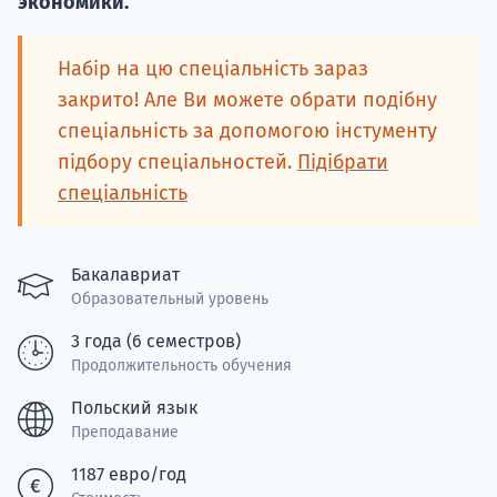
экономики.
Подде
Набір на цю спеціальність зараз
закрито! Але Ви можете обрати подібну
спеціальність за допомогою інстументу
Ка
підбору спеціальностей.
Підібрати
спеціальність
Бакалавриат
Образовательный уровень
3 года (6 семестров)
Продолжительность обучения
Польский язык
Преподавание
1187 евро/год