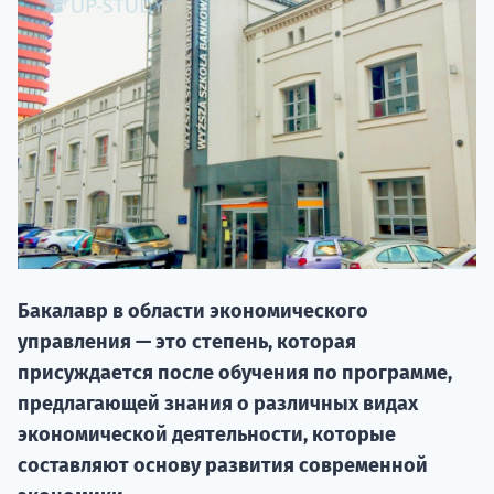
НАБОР О
Бакалавр в области экономического
поступление
управления — это степень, которая
присуждается после обучения по программе,
Курс
предлагающей знания о различных видах
подготов
экономической деятельности, которые
составляют основу развития современной
По