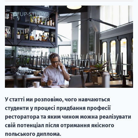
НАБІР ВІД
вступ на о
Курс
підготовк
У статті ми розповімо, чого навчаються
П
студенти у процесі придбання професії
ресторатора та яким чином можна реалізувати
Супро
свій потенціал після отримання якісного
польського диплома.