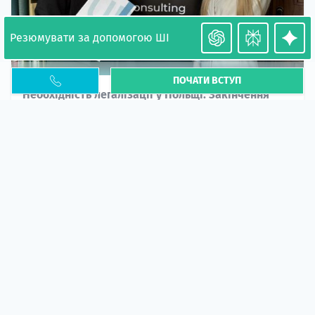
Резюмувати за допомогою ШІ
ПОЧАТИ ВСТУП
Необхідність легалізації у Польщі. Закінчення
PESEL UKR
Стаття
У 2026 році почастішали випадки депортації
українців через проблеми з легальним статусом....
10 кві 2026
5664
центр польської освіти