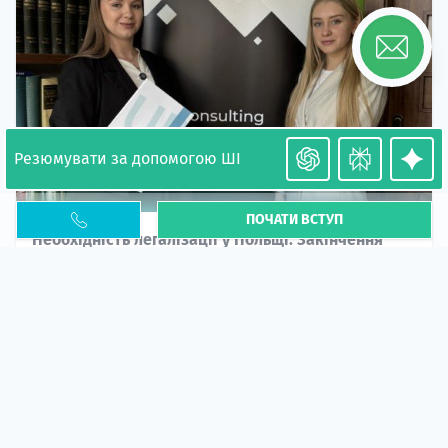
Резюмувати за допомогою ШІ
ПОЧАТИ ВСТУП
Необхідність легалізації у Польщі. Закінчення
PESEL UKR
Стаття
У 2026 році почастішали випадки депортації
українців через проблеми з легальним статусом....
10 кві 2026
5660