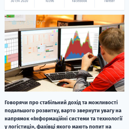
30 січ 2020
10396
Facebook
Twitter
НАБІР ВІД
вступ на о
Курс
підготовк
П
Говорячи про стабільний дохід та можливості
подальшого розвитку, варто звернути увагу на
Супро
напрямок «Інформаційні системи та технології
у логістиці», фахівці якого мають попит на